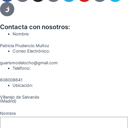
c
s
l
u
k
m
e
t
e
t
t
e
b
a
g
u
o
o
o
g
r
b
k
Contacta con nosotros:
o
r
a
e
Nombre:
k
a
m
Patricia Prudencio Muñoz
m
Correo Electrónico:
guarismodelocho@gmail.com
Teléfono:
608008641
Ubicación:
Villarejo de Salvanés
(Madrid)
Nombre