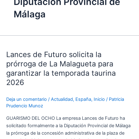
Diputación Provincial de
Málaga
Lances
de
Lances de Futuro solicita la
Futuro
solicita
prórroga de La Malagueta para
la
garantizar la temporada taurina
prórroga
2026
de
La
Malagueta
Deja un comentario
/
Actualidad
,
España
,
Inicio
/
Patricia
Prudencio Munoz
para
garantizar
GUARISMO DEL OCHO La empresa Lances de Futuro ha
la
solicitado formalmente a la Diputación Provincial de Málaga
temporada
la prórroga de la concesión administrativa de la plaza de
taurina