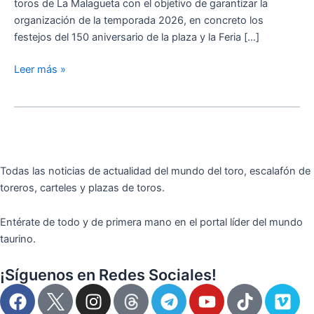
toros de La Malagueta con el objetivo de garantizar la
2026
organización de la temporada 2026, en concreto los
festejos del 150 aniversario de la plaza y la Feria […]
Leer más »
Todas las noticias de actualidad del mundo del toro, escalafón de
toreros, carteles y plazas de toros.
Entérate de todo y de primera mano en el portal líder del mundo
taurino.
¡Síguenos en Redes Sociales!
F
I
T
Y
T
V
a
n
e
o
i
i