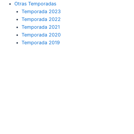
o
r
a
e
Otras Temporadas
k
a
m
Temporada 2023
Temporada 2022
m
Temporada 2021
Temporada 2020
Temporada 2019