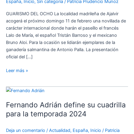
España
,
Inicio
,
Sin categoría
/
Patricia Prudencio Munoz
GUARISMO DEL OCHO La localidad madrileña de Ajalvir
acogerá el próximo domingo 11 de febrero una novillada de
carácter internacional donde harán el paseíllo el francés
Lalo de María, el español Tristán Barroso y el mexicano
Bruno Aloi. Para la ocasión se lidiarán ejemplares de la
ganadería salmantina de Antonio Palla. La presentación
oficial del […]
Leer más »
Fernando
Adrián
Fernando Adrián define su cuadrilla
define
su
para la temporada 2024
cuadrilla
para
Deja un comentario
/
Actualidad
,
España
,
Inicio
/
Patricia
la