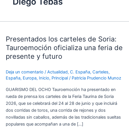
Diego Tebas
Presentados
los
Presentados los carteles de Soria:
carteles
de
Tauroemoción oficializa una feria de
Soria:
presente y futuro
Tauroemoción
oficializa
Deja un comentario
/
Actualidad
,
C. España
,
Carteles
,
una
España
,
Europa
,
Inicio
,
Principal
/
Patricia Prudencio Munoz
feria
de
GUARISMO DEL OCHO Tauroemoción ha presentado en
presente
rueda de prensa los carteles de la Feria Taurina de Soria
y
2026, que se celebrará del 24 al 28 de junio y que incluirá
futuro
dos corridas de toros, una corrida de rejones y dos
novilladas sin caballos, además de las tradicionales sueltas
populares que acompañan a una de […]