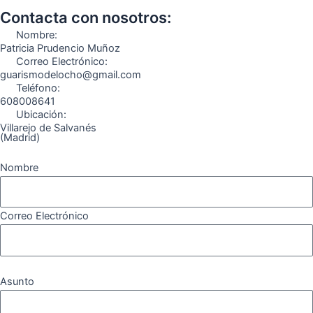
o
g
r
b
k
Contacta con nosotros:
o
r
a
e
Nombre:
k
a
m
Patricia Prudencio Muñoz
Correo Electrónico:
m
guarismodelocho@gmail.com
Teléfono:
608008641
Ubicación:
Villarejo de Salvanés
(Madrid)
Nombre
Correo Electrónico
Asunto