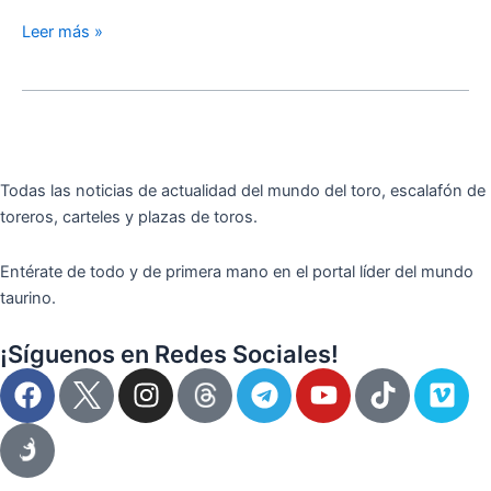
Leer más »
Todas las noticias de actualidad del mundo del toro, escalafón de
toreros, carteles y plazas de toros.
Entérate de todo y de primera mano en el portal líder del mundo
taurino.
¡Síguenos en Redes Sociales!
F
I
T
Y
T
V
a
n
e
o
i
i
c
s
l
u
k
m
e
t
e
t
t
e
b
a
g
u
o
o