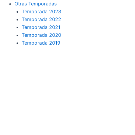
o
r
a
e
Otras Temporadas
k
a
m
Temporada 2023
Temporada 2022
m
Temporada 2021
Temporada 2020
Temporada 2019