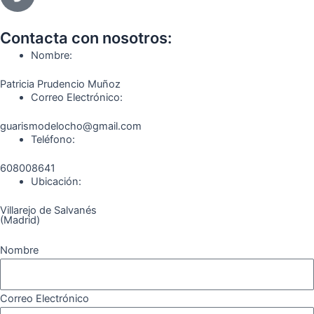
e
t
e
t
t
e
b
a
g
u
o
o
o
g
r
b
k
Contacta con nosotros:
o
r
a
e
Nombre:
k
a
m
Patricia Prudencio Muñoz
m
Correo Electrónico:
guarismodelocho@gmail.com
Teléfono:
608008641
Ubicación:
Villarejo de Salvanés
(Madrid)
Nombre
Correo Electrónico