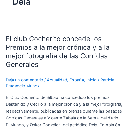
Deia
El
club
El club Cocherito concede los
Cocherito
concede
Premios a la mejor crónica y a la
los
mejor fotografía de las Corridas
Premios
Generales
a
la
mejor
Deja un comentario
/
Actualidad
,
España
,
Inicio
/
Patricia
Prudencio Munoz
crónica
y
El Club Cocherito de Bilbao ha concedido los premios
a
Desteñido y Cecilio a la mejor crónica y a la mejor fotografía,
la
respectivamente, publicadas en prensa durante las pasadas
mejor
Corridas Generales a Vicente Zabala de la Serna, del diario
fotografía
El Mundo, y Oskar González, del periódico Deia. En opinión
de