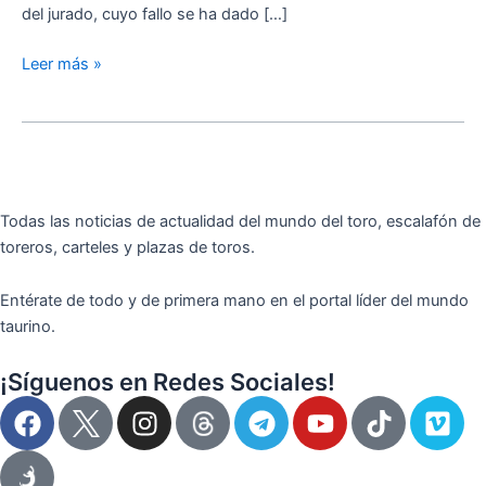
del jurado, cuyo fallo se ha dado […]
las
Corridas
Leer más »
Generales
Todas las noticias de actualidad del mundo del toro, escalafón de
toreros, carteles y plazas de toros.
Entérate de todo y de primera mano en el portal líder del mundo
taurino.
¡Síguenos en Redes Sociales!
F
I
T
Y
T
V
a
n
e
o
i
i
c
s
l
u
k
m