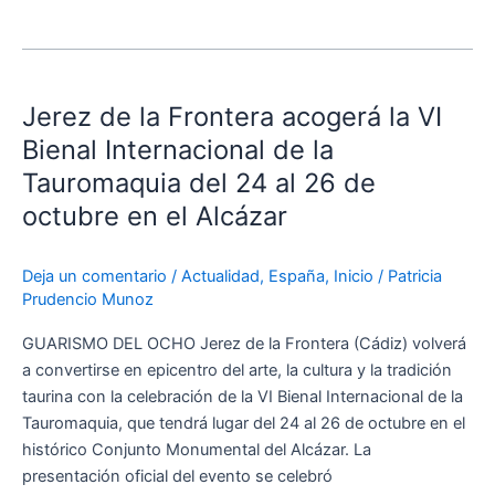
Jerez
de
Jerez de la Frontera acogerá la VI
la
Frontera
Bienal Internacional de la
acogerá
Tauromaquia del 24 al 26 de
la
octubre en el Alcázar
VI
Bienal
Internacional
Deja un comentario
/
Actualidad
,
España
,
Inicio
/
Patricia
Prudencio Munoz
de
la
GUARISMO DEL OCHO Jerez de la Frontera (Cádiz) volverá
Tauromaquia
a convertirse en epicentro del arte, la cultura y la tradición
del
taurina con la celebración de la VI Bienal Internacional de la
24
Tauromaquia, que tendrá lugar del 24 al 26 de octubre en el
al
histórico Conjunto Monumental del Alcázar. La
26
presentación oficial del evento se celebró
de