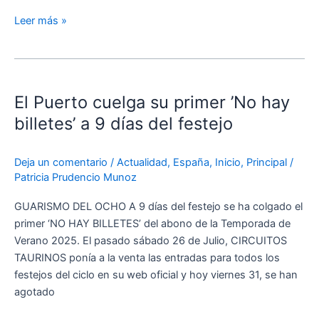
octubre
Leer más »
en
el
Alcázar
El
Puerto
El Puerto cuelga su primer ’No hay
cuelga
su
billetes’ a 9 días del festejo
primer
’No
Deja un comentario
/
Actualidad
,
España
,
Inicio
,
Principal
/
hay
Patricia Prudencio Munoz
billetes’
a
GUARISMO DEL OCHO A 9 días del festejo se ha colgado el
9
primer ‘NO HAY BILLETES’ del abono de la Temporada de
días
Verano 2025. El pasado sábado 26 de Julio, CIRCUITOS
del
TAURINOS ponía a la venta las entradas para todos los
festejo
festejos del ciclo en su web oficial y hoy viernes 31, se han
agotado