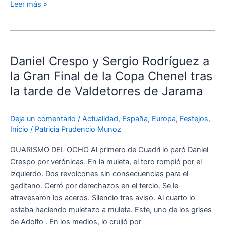
Leer más »
Daniel
Crespo
Daniel Crespo y Sergio Rodríguez a
y
Sergio
la Gran Final de la Copa Chenel tras
Rodríguez
la tarde de Valdetorres de Jarama
a
la
Deja un comentario
/
Actualidad
,
España
,
Europa
,
Festejos
,
Gran
Inicio
/
Patricia Prudencio Munoz
Final
de
GUARISMO DEL OCHO Al primero de Cuadri lo paró Daniel
la
Crespo por verónicas. En la muleta, el toro rompió por el
Copa
izquierdo. Dos revolcones sin consecuencias para el
Chenel
gaditano. Cerró por derechazos en el tercio. Se le
tras
atravesaron los aceros. Silencio tras aviso. Al cuarto lo
la
estaba haciendo muletazo a muleta. Este, uno de los grises
tarde
de Adolfo . En los medios, lo crujió por