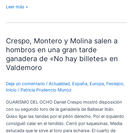
Leer más »
Crespo,
Montero
Crespo, Montero y Molina salen a
y
Molina
hombros en una gran tarde
salen
ganadera de «No hay billetes» en
a
Valdemoro
hombros
en
una
Deja un comentario
/
Actualidad
,
España
,
Europa
,
Festejos
,
Inicio
/
Patricia Prudencio Munoz
gran
tarde
GUARISMO DEL OCHO Daniel Crespo mostró disposición
ganadera
con su segundo toro de la ganadería de Baltasar Ibán.
de
Quiso ligar las tandas por el pitón derecho. Por el izquierdo
«No
consiguió calar en el tendido. Cerró por luquesinas. Media
hay
estucada que le sirve al toro para echarse. El cuarto de