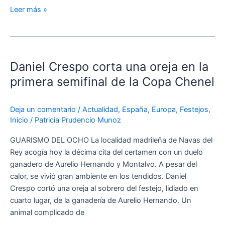
Leer más »
Daniel
Crespo
Daniel Crespo corta una oreja en la
corta
una
primera semifinal de la Copa Chenel
oreja
en
Deja un comentario
/
Actualidad
,
España
,
Europa
,
Festejos
,
la
Inicio
/
Patricia Prudencio Munoz
primera
semifinal
GUARISMO DEL OCHO La localidad madrileña de Navas del
de
Rey acogía hoy la décima cita del certamen con un duelo
la
ganadero de Aurelio Hernando y Montalvo. A pesar del
Copa
calor, se vivió gran ambiente en los tendidos. Daniel
Chenel
Crespo cortó una oreja al sobrero del festejo, lidiado en
cuarto lugar, de la ganadería de Aurelio Hernando. Un
animal complicado de