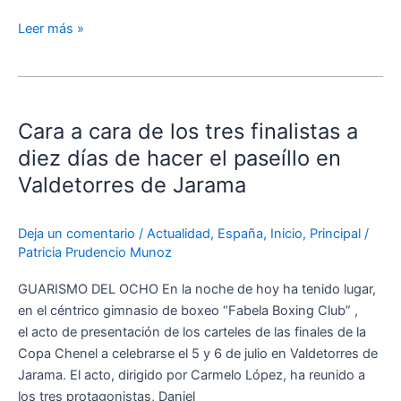
Rodríguez
Leer más »
y
Burdiel
Cara
a
Cara a cara de los tres finalistas a
cara
de
diez días de hacer el paseíllo en
los
Valdetorres de Jarama
tres
finalistas
Deja un comentario
/
Actualidad
,
España
,
Inicio
,
Principal
/
a
Patricia Prudencio Munoz
diez
días
GUARISMO DEL OCHO En la noche de hoy ha tenido lugar,
de
en el céntrico gimnasio de boxeo “Fabela Boxing Club” ,
hacer
el acto de presentación de los carteles de las finales de la
el
Copa Chenel a celebrarse el 5 y 6 de julio en Valdetorres de
paseíllo
Jarama. El acto, dirigido por Carmelo López, ha reunido a
en
los tres protagonistas, Daniel