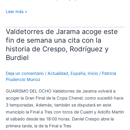
de
Valdetorres
Leer más »
de
Jarama
Valdetorres de Jarama acoge este
Valdetorres
de
fin de semana una cita con la
Jarama
historia de Crespo, Rodríguez y
acoge
Burdiel
este
fin
de
Deja un comentario
/
Actualidad
,
España
,
Inicio
/
Patricia
semana
Prudencio Munoz
una
GUARISMO DEL OCHO Valdetorres de Jarama volverá a
cita
acoger la Gran Final de la Copa Chenel, como sucedió hace
con
3 temporadas. Además, también se disputará en este
la
municipio la Final a Tres con toros de Cuadri y Adolfo Martín
historia
el sábado desde las 18:00 horas. Daniel Crespo abre la
de
primera tarde, la de la Final a Tres
Crespo,