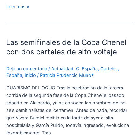
Leer más »
Las
semifinales
Las semifinales de la Copa Chenel
de
la
con dos carteles de alto voltaje
Copa
Chenel
Deja un comentario
/
Actualidad
,
C. España
,
Carteles
,
con
España
,
Inicio
/
Patricia Prudencio Munoz
dos
carteles
GUARISMO DEL OCHO Tras la celebración de la tercera
de
corrida de la segunda fase de la Copa Chenel el pasado
alto
sábado en Alalpardo, ya se conocen los nombres de los
voltaje
seis semifinalistas del certamen. Antes de nada, recordar
que Álvaro Burdiel recibió en la tarde de ayer el alta
hospitalaria y García Pulido, todavía ingresado, evoluciona
favorablemente. Tras