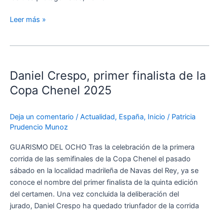
Valdetorres
de
Leer más »
Jarama
Daniel
Crespo,
Daniel Crespo, primer finalista de la
primer
finalista
Copa Chenel 2025
de
la
Deja un comentario
/
Actualidad
,
España
,
Inicio
/
Patricia
Copa
Prudencio Munoz
Chenel
2025
GUARISMO DEL OCHO Tras la celebración de la primera
corrida de las semifinales de la Copa Chenel el pasado
sábado en la localidad madrileña de Navas del Rey, ya se
conoce el nombre del primer finalista de la quinta edición
del certamen. Una vez concluida la deliberación del
jurado, Daniel Crespo ha quedado triunfador de la corrida