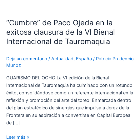
“Cumbre”
de
“Cumbre” de Paco Ojeda en la
Paco
Ojeda
exitosa clausura de la VI Bienal
en
Internacional de Tauromaquia
la
exitosa
Deja un comentario
/
Actualidad
,
España
/
Patricia Prudencio
clausura
Munoz
de
la
GUARISMO DEL OCHO La VI edición de la Bienal
VI
Internacional de Tauromaquia ha culminado con un rotundo
Bienal
éxito, consolidándose como un referente internacional en la
Internacional
reflexión y promoción del arte del toreo. Enmarcada dentro
de
del plan estratégico de sinergias que impulsa a Jerez de la
Tauromaquia
Frontera en su aspiración a convertirse en Capital Europea
de […]
Leer más »