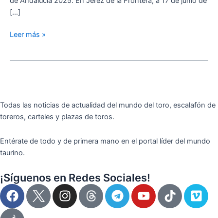
de Andalucía 2025. En Jerez de la Frontera, a 17 de junio de
[…]
Leer más »
Todas las noticias de actualidad del mundo del toro, escalafón de
toreros, carteles y plazas de toros.
Entérate de todo y de primera mano en el portal líder del mundo
taurino.
¡Síguenos en Redes Sociales!
F
I
T
Y
T
V
a
n
e
o
i
i
c
s
l
u
k
m