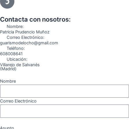
e
t
e
t
t
e
b
a
g
u
o
o
o
g
r
b
k
Contacta con nosotros:
o
r
a
e
Nombre:
k
a
m
Patricia Prudencio Muñoz
Correo Electrónico:
m
guarismodelocho@gmail.com
Teléfono:
608008641
Ubicación:
Villarejo de Salvanés
(Madrid)
Nombre
Correo Electrónico
Asunto