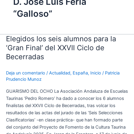
D. José Luis Feria
“Galloso”
Elegidos los seis alumnos para la
Elegidos
los
‘Gran Final’ del XXVII Ciclo de
seis
Becerradas
alumnos
para
Deja un comentario
/
Actualidad
,
España
,
Inicio
/
Patricia
la
Prudencio Munoz
‘Gran
Final’
GUARISMO DEL OCHO La Asociación Andaluza de Escuelas
del
Taurinas ‘Pedro Romero’ ha dado a conocer los 6 alumnos
XXVII
finalistas del XXVII Ciclo de Becerradas, tras volcar los
Ciclo
resultados de las actas del jurado de las ‘Seis Selecciones
de
Clasificatorias’ -en clase práctica- que han formado parte
Becerradas
del conjunto del Proyecto de Fomento de la Cultura Taurina