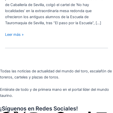
Curso
de Caballería de Sevilla, colgó el cartel de ‘No hay
Sobre
localidades’ en la extraordinaria mesa redonda que
Principios
ofrecieron los antiguos alumnos de la Escuela de
Básicos
Tauromaquia de Sevilla, tras “El paso por la Escuela”, […]
de
la
Leer más »
Fiesta
de
los
Toros
Todas las noticias de actualidad del mundo del toro, escalafón de
toreros, carteles y plazas de toros.
Entérate de todo y de primera mano en el portal líder del mundo
taurino.
¡Síguenos en Redes Sociales!