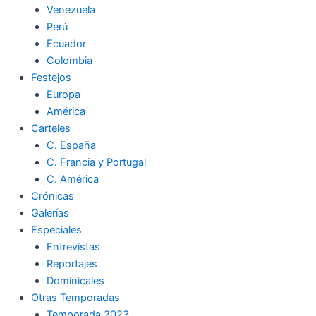
Venezuela
k
a
m
Perú
Ecuador
m
Colombia
Festejos
Europa
América
Carteles
C. España
C. Francia y Portugal
C. América
Crónicas
Galerías
Especiales
Entrevistas
Reportajes
Dominicales
Otras Temporadas
Temporada 2023