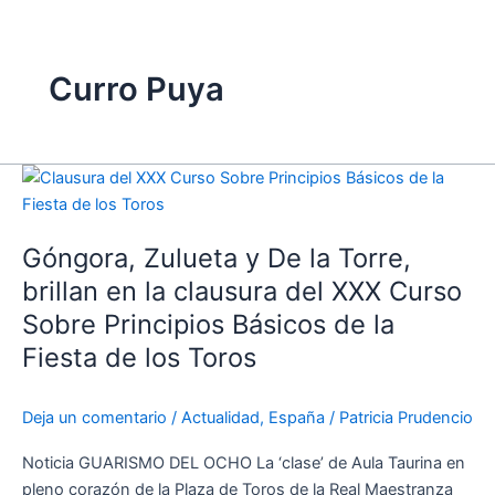
Curro Puya
Góngora,
Zulueta
y
Góngora, Zulueta y De la Torre,
De
la
brillan en la clausura del XXX Curso
Torre,
Sobre Principios Básicos de la
brillan
Fiesta de los Toros
en
la
clausura
Deja un comentario
/
Actualidad
,
España
/
Patricia Prudencio
del
Noticia GUARISMO DEL OCHO La ‘clase’ de Aula Taurina en
XXX
pleno corazón de la Plaza de Toros de la Real Maestranza