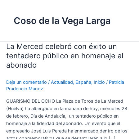
Coso de la Vega Larga
La Merced celebró con éxito un
La
Merced
tentadero público en homenaje al
celebró
abonado
con
éxito
Deja un comentario
/
Actualidad
,
España
,
Inicio
/
Patricia
un
Prudencio Munoz
tentadero
público
GUARISMO DEL OCHO La Plaza de Toros de La Merced
en
(Huelva) ha albergado en la mañana de hoy, miércoles 28
homenaje
de febrero, Día de Andalucía, un tentadero público en
al
homenaje a la fidelidad del abonado. Un evento que el
abonado
empresario José Luis Pereda ha enmarcado dentro de los
actos conmemorativos que se desarrollarán a lo […]