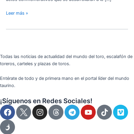
Leer más »
Todas las noticias de actualidad del mundo del toro, escalafón de
toreros, carteles y plazas de toros.
Entérate de todo y de primera mano en el portal líder del mundo
taurino.
¡Síguenos en Redes Sociales!
F
I
T
Y
T
V
a
n
e
o
i
i
c
s
l
u
k
m
e
t
e
t
t
e