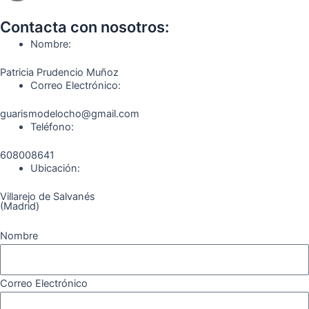
b
a
g
u
o
o
o
g
r
b
k
Contacta con nosotros:
o
r
a
e
Nombre:
k
a
m
Patricia Prudencio Muñoz
m
Correo Electrónico:
guarismodelocho@gmail.com
Teléfono:
608008641
Ubicación:
Villarejo de Salvanés
(Madrid)
Nombre
Correo Electrónico