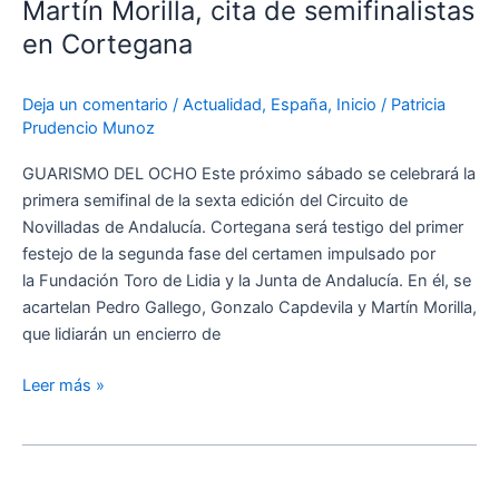
Capdevila
Martín Morilla, cita de semifinalistas
y
en Cortegana
Martín
Morilla,
Deja un comentario
/
Actualidad
,
España
,
Inicio
/
Patricia
cita
Prudencio Munoz
de
semifinalistas
GUARISMO DEL OCHO Este próximo sábado se celebrará la
en
primera semifinal de la sexta edición del Circuito de
Cortegana
Novilladas de Andalucía. Cortegana será testigo del primer
festejo de la segunda fase del certamen impulsado por
la Fundación Toro de Lidia y la Junta de Andalucía. En él, se
acartelan Pedro Gallego, Gonzalo Capdevila y Martín Morilla,
que lidiarán un encierro de
Leer más »