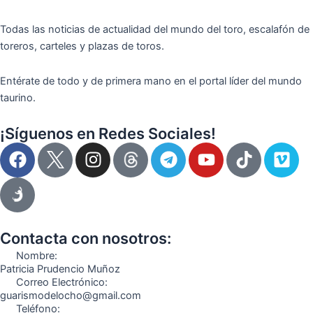
Todas las noticias de actualidad del mundo del toro, escalafón de
toreros, carteles y plazas de toros.
Entérate de todo y de primera mano en el portal líder del mundo
taurino.
¡Síguenos en Redes Sociales!
F
I
T
Y
T
V
a
n
e
o
i
i
c
s
l
u
k
m
e
t
e
t
t
e
b
a
g
u
o
o
o
g
r
b
k
Contacta con nosotros:
o
r
a
e
Nombre:
k
a
m
Patricia Prudencio Muñoz
Correo Electrónico:
m
guarismodelocho@gmail.com
Teléfono: