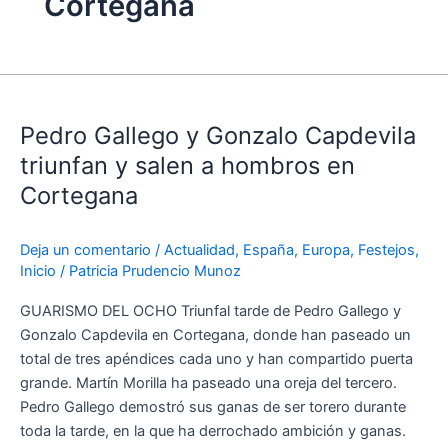
Cortegana
Pedro
Gallego
Pedro Gallego y Gonzalo Capdevila
y
Gonzalo
triunfan y salen a hombros en
Capdevila
Cortegana
triunfan
y
Deja un comentario
/
Actualidad
,
España
,
Europa
,
Festejos
,
salen
Inicio
/
Patricia Prudencio Munoz
a
hombros
GUARISMO DEL OCHO Triunfal tarde de Pedro Gallego y
en
Gonzalo Capdevila en Cortegana, donde han paseado un
Cortegana
total de tres apéndices cada uno y han compartido puerta
grande. Martín Morilla ha paseado una oreja del tercero.
Pedro Gallego demostró sus ganas de ser torero durante
toda la tarde, en la que ha derrochado ambición y ganas.