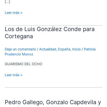
[…]
Leer más »
Los de Luis González Conde para
Los
de
Cortegana
Luis
González
Deja un comentario
/
Actualidad
,
España
,
Inicio
/
Patricia
Conde
Prudencio Munoz
para
Cortegana
GUARISMO DEL OCHO
Leer más »
Pedro
Gallego,
Pedro Gallego, Gonzalo Capdevila y
Gonzalo