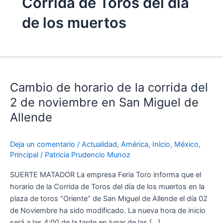
Corrida de Toros del día
de los muertos
Cambio
de
Cambio de horario de la corrida del
horario
de
2 de noviembre en San Miguel de
la
Allende
corrida
del
Deja un comentario
/
Actualidad
,
América
,
Inicio
,
México
,
2
Principal
/
Patricia Prudencio Munoz
de
noviembre
SUERTE MATADOR La empresa Feria Toro informa que el
en
horario de la Corrida de Toros del día de los muertos en la
San
plaza de toros “Oriente” de San Miguel de Allende el día 02
Miguel
de Noviembre ha sido modificado. La nueva hora de inicio
de
será a las 4:00 de la tarde en lugar de las […]