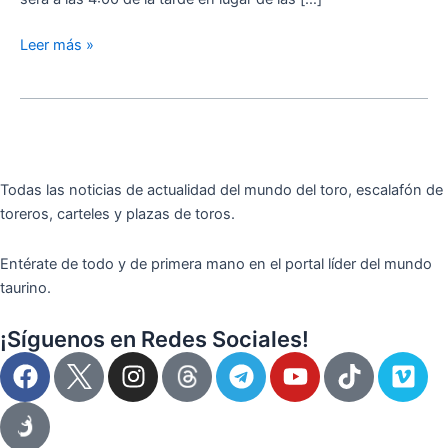
Allende
Leer más »
Todas las noticias de actualidad del mundo del toro, escalafón de
toreros, carteles y plazas de toros.
Entérate de todo y de primera mano en el portal líder del mundo
taurino.
¡Síguenos en Redes Sociales!
F
I
T
Y
T
V
a
n
e
o
i
i
c
s
l
u
k
m
e
t
e
t
t
e