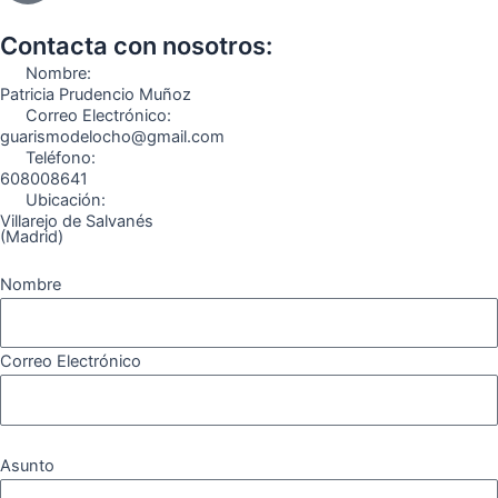
b
a
g
u
o
o
o
g
r
b
k
Contacta con nosotros:
o
r
a
e
Nombre:
k
a
m
Patricia Prudencio Muñoz
Correo Electrónico:
m
guarismodelocho@gmail.com
Teléfono:
608008641
Ubicación:
Villarejo de Salvanés
(Madrid)
Nombre
Correo Electrónico
Asunto