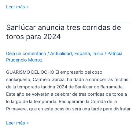
la
Leer más »
‘Corrida
de
la
Sanlúcar anuncia tres corridas de
Sanlúcar
Primavera’
anuncia
toros para 2024
tres
corridas
Deja un comentario
/
Actualidad
,
España
,
Inicio
/
Patricia
de
Prudencio Munoz
toros
para
GUARISMO DEL OCHO El empresario del coso
2024
sanluqueño, Carmelo García, ha dado a conocer las fechas
de la temporada taurina 2024 de Sanlúcar de Barrameda.
Este año se volverán a celebrar de tres corridas de toros a
lo largo de la temporada. Recuperarán la Corrida de la
Primavera, que en esta ocasión será una tarde para disfrutar
Leer más »