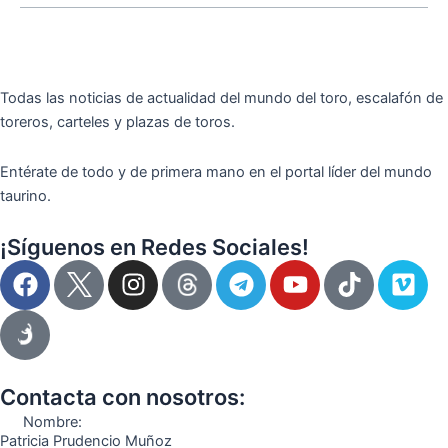
Todas las noticias de actualidad del mundo del toro, escalafón de
toreros, carteles y plazas de toros.
Entérate de todo y de primera mano en el portal líder del mundo
taurino.
¡Síguenos en Redes Sociales!
F
I
T
Y
T
V
a
n
e
o
i
i
c
s
l
u
k
m
e
t
e
t
t
e
b
a
g
u
o
o
o
g
r
b
k
Contacta con nosotros:
o
r
a
e
Nombre:
k
a
m
Patricia Prudencio Muñoz