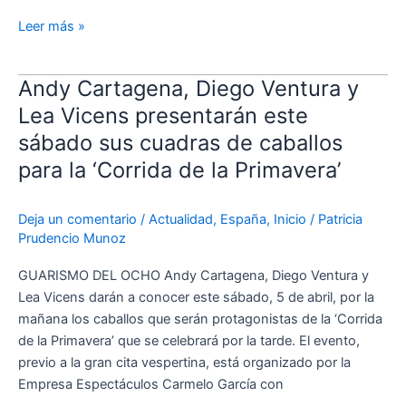
Leer más »
Andy Cartagena, Diego Ventura y
Andy
Cartagena,
Lea Vicens presentarán este
Diego
sábado sus cuadras de caballos
Ventura
para la ‘Corrida de la Primavera’
y
Lea
Vicens
Deja un comentario
/
Actualidad
,
España
,
Inicio
/
Patricia
presentarán
Prudencio Munoz
este
GUARISMO DEL OCHO Andy Cartagena, Diego Ventura y
sábado
Lea Vicens darán a conocer este sábado, 5 de abril, por la
sus
mañana los caballos que serán protagonistas de la ‘Corrida
cuadras
de la Primavera’ que se celebrará por la tarde. El evento,
de
previo a la gran cita vespertina, está organizado por la
caballos
Empresa Espectáculos Carmelo García con
para