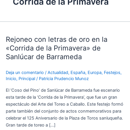
Corrida de la Primavera
Rejoneo
con
Rejoneo con letras de oro en la
letras
de
«Corrida de la Primavera» de
oro
Sanlúcar de Barrameda
en
la
Deja un comentario
/
Actualidad
,
España
,
Europa
,
Festejos
,
«Corrida
Inicio
,
Principal
/
Patricia Prudencio Munoz
de
la
El ‘Coso del Pino’ de Sanlúcar de Barrameda fue escenario
Primavera»
esta tarde de la ‘Corrida de la Primavera’, que fue un gran
de
espectáculo del Arte del Toreo a Caballo. Este festejo formó
Sanlúcar
parte también del conjunto de actos conmemorativos para
de
celebrar el 125 Aniversario de la Plaza de Toros sanluqueña.
Barrameda
Gran tarde de toreo a […]