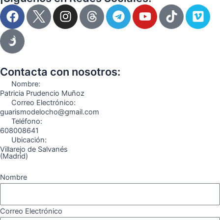
F
I
T
Y
T
V
a
n
e
o
i
i
c
s
l
u
k
m
e
t
e
t
t
e
b
a
g
u
o
o
o
g
r
b
k
Contacta con nosotros:
o
r
a
e
Nombre:
k
a
m
Patricia Prudencio Muñoz
Correo Electrónico:
m
guarismodelocho@gmail.com
Teléfono:
608008641
Ubicación:
Villarejo de Salvanés
(Madrid)
Nombre
Correo Electrónico