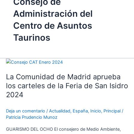
Consejo de
Administración del
Centro de Asuntos
Taurinos
La
Comunidad
La Comunidad de Madrid aprueba
de
Madrid
los carteles de la Feria de San Isidro
aprueba
2024
los
carteles
Deja un comentario
/
Actualidad
,
España
,
Inicio
,
Principal
/
de
Patricia Prudencio Munoz
la
Feria
GUARISMO DEL OCHO El consejero de Medio Ambiente,
de