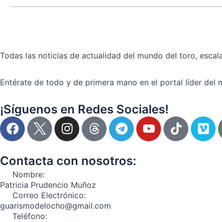
Todas las noticias de actualidad del mundo del toro, escala
Entérate de todo y de primera mano en el portal líder del 
¡Síguenos en Redes Sociales!
F
I
T
Y
T
V
a
n
e
o
i
i
c
s
l
u
k
m
e
t
e
t
t
e
Contacta con nosotros:
b
a
g
u
o
o
Nombre:
o
g
r
b
k
Patricia Prudencio Muñoz
o
r
a
e
Correo Electrónico:
guarismodelocho@gmail.com
k
a
m
Teléfono:
m