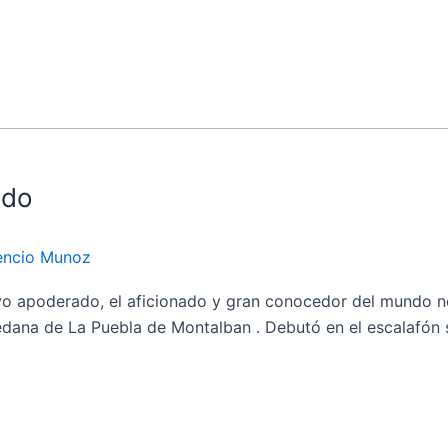
ado
dencio Munoz
poderado, el aficionado y gran conocedor del mundo novil
toledana de La Puebla de Montalban . Debutó en el escalafó