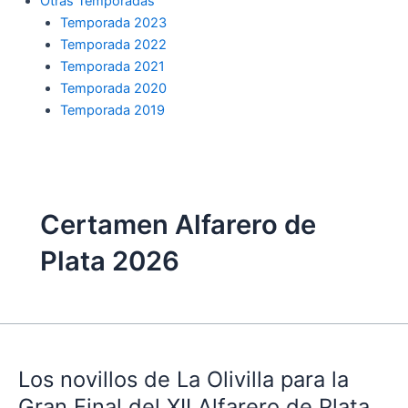
Otras Temporadas
Temporada 2023
Temporada 2022
Temporada 2021
Temporada 2020
Temporada 2019
Certamen Alfarero de
Plata 2026
Los
novillos
Los novillos de La Olivilla para la
de
La
Gran Final del XII Alfarero de Plata