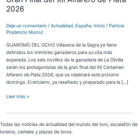
Olivilla
2026
para
la
Deja un comentario
/
Actualidad
,
España
,
Inicio
/
Patricia
Gran
Prudencio Munoz
Final
del
GUARISMO DEL OCHO Villaseca de la Sagra ya tiene
XII
definidos los mimbres ganaderos para su cita más
Alfarero
esperada. Los seis novillos de la ganadería de La Olivilla
de
serán los protagonistas de la gran final del XII Certamen
Plata
Alfarero de Plata 2026, que se celebrará este próximo
2026
domingo. El encierro, ya reseñado y preparado para la […]
Leer más »
Todas las noticias de actualidad del mundo del toro, escalafón de
toreros, carteles y plazas de toros.