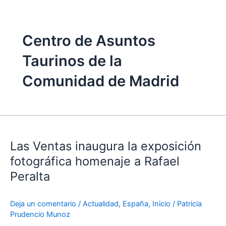
Centro de Asuntos
Taurinos de la
Comunidad de Madrid
Las
Ventas
Las Ventas inaugura la exposición
inaugura
la
fotográfica homenaje a Rafael
exposición
Peralta
fotográfica
homenaje
Deja un comentario
/
Actualidad
,
España
,
Inicio
/
Patricia
a
Prudencio Munoz
Rafael