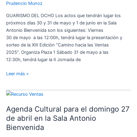
Prudencio Munoz
31
de
GUARISMO DEL OCHO Los actos que tendrán lugar los
mayo
próximos días 30 y 31 de mayo y 1 de junio en la Sala
y
Antonio Bienvenida son los siguientes: Viernes
1
30 de mayo a las 12:00h, tendrá lugar la presentación y
de
sorteo de la XIII Edición “Camino hacia las Ventas
junio
2025”. Organiza Plaza 1 Sábado 31 de mayo a las
en
12:30h, tendrá lugar la II Jornada de
la
Sala
Leer más »
Antonio
Bienvenida
Agenda
Cultural
Agenda Cultural para el domingo 27
para
el
de abril en la Sala Antonio
domingo
Bienvenida
27