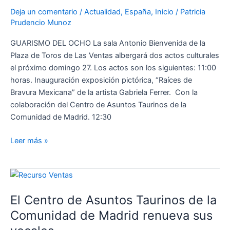
de
Deja un comentario
/
Actualidad
,
España
,
Inicio
/
Patricia
abril
Prudencio Munoz
en
la
GUARISMO DEL OCHO La sala Antonio Bienvenida de la
Sala
Plaza de Toros de Las Ventas albergará dos actos culturales
Antonio
el próximo domingo 27. Los actos son los siguientes: 11:00
Bienvenida
horas. Inauguración exposición pictórica, “Raíces de
Bravura Mexicana” de la artista Gabriela Ferrer. Con la
colaboración del Centro de Asuntos Taurinos de la
Comunidad de Madrid. 12:30
Leer más »
El
Centro
El Centro de Asuntos Taurinos de la
de
Asuntos
Comunidad de Madrid renueva sus
Taurinos