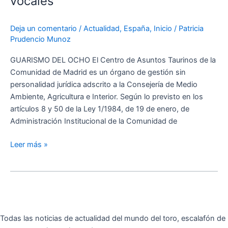
vocales
de
la
Deja un comentario
/
Actualidad
,
España
,
Inicio
/
Patricia
Comunidad
Prudencio Munoz
de
Madrid
GUARISMO DEL OCHO El Centro de Asuntos Taurinos de la
renueva
Comunidad de Madrid es un órgano de gestión sin
sus
personalidad jurídica adscrito a la Consejería de Medio
vocales
Ambiente, Agricultura e Interior. Según lo previsto en los
artículos 8 y 50 de la Ley 1/1984, de 19 de enero, de
Administración Institucional de la Comunidad de
Leer más »
Todas las noticias de actualidad del mundo del toro, escalafón de