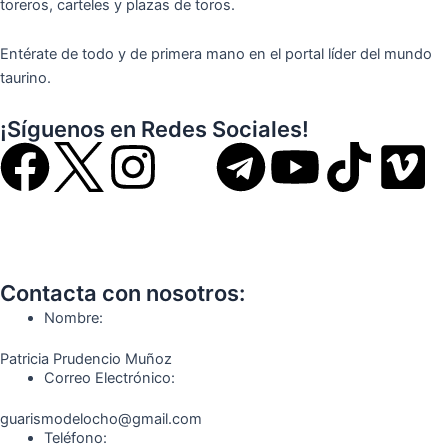
toreros, carteles y plazas de toros.
Entérate de todo y de primera mano en el portal líder del mundo
taurino.
¡Síguenos en Redes Sociales!
F
I
T
Y
T
V
a
n
e
o
i
i
c
s
l
u
k
m
Contacta con nosotros:
e
t
e
t
t
e
Nombre:
b
a
g
u
o
o
Patricia Prudencio Muñoz
Correo Electrónico:
o
g
r
b
k
guarismodelocho@gmail.com
Teléfono: