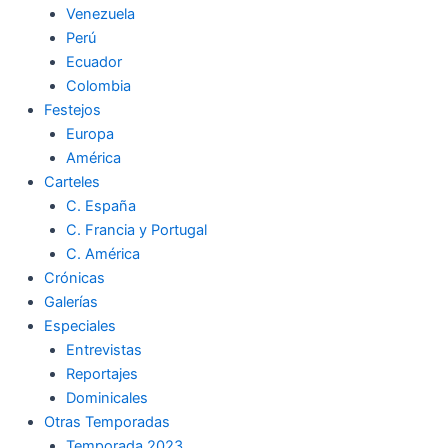
Venezuela
k
a
m
Perú
Ecuador
m
Colombia
Festejos
Europa
América
Carteles
C. España
C. Francia y Portugal
C. América
Crónicas
Galerías
Especiales
Entrevistas
Reportajes
Dominicales
Otras Temporadas
Temporada 2023