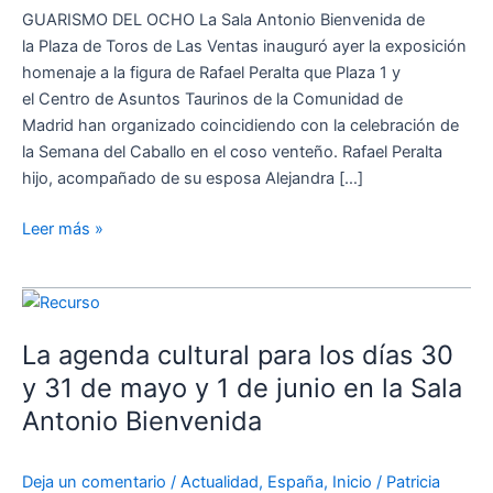
Peralta
GUARISMO DEL OCHO La Sala Antonio Bienvenida de
la Plaza de Toros de Las Ventas inauguró ayer la exposición
homenaje a la figura de Rafael Peralta que Plaza 1 y
el Centro de Asuntos Taurinos de la Comunidad de
Madrid han organizado coincidiendo con la celebración de
la Semana del Caballo en el coso venteño. Rafael Peralta
hijo, acompañado de su esposa Alejandra […]
Leer más »
La
agenda
La agenda cultural para los días 30
cultural
para
y 31 de mayo y 1 de junio en la Sala
los
Antonio Bienvenida
días
30
Deja un comentario
/
Actualidad
,
España
,
Inicio
/
Patricia
y