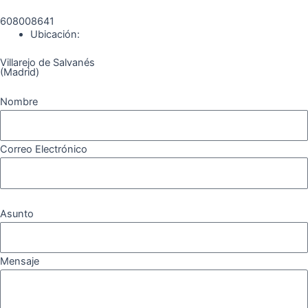
o
r
a
e
608008641
k
a
m
Ubicación:
Villarejo de Salvanés
m
(Madrid)
Nombre
Correo Electrónico
Asunto
Mensaje