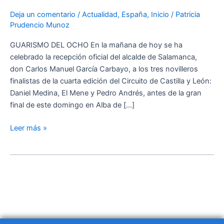
los
Deja un comentario
/
Actualidad
,
España
,
Inicio
/
Patricia
tres
Prudencio Munoz
finalistas
del
GUARISMO DEL OCHO En la mañana de hoy se ha
Circuito
celebrado la recepción oficial del alcalde de Salamanca,
de
don Carlos Manuel García Carbayo, a los tres novilleros
Castilla
finalistas de la cuarta edición del Circuito de Castilla y León:
y
Daniel Medina, El Mene y Pedro Andrés, antes de la gran
León
final de este domingo en Alba de […]
Leer más »