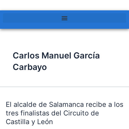
Carlos Manuel García
Carbayo
El
alcalde
El alcalde de Salamanca recibe a los
de
Salamanca
tres finalistas del Circuito de
recibe
Castilla y León
a