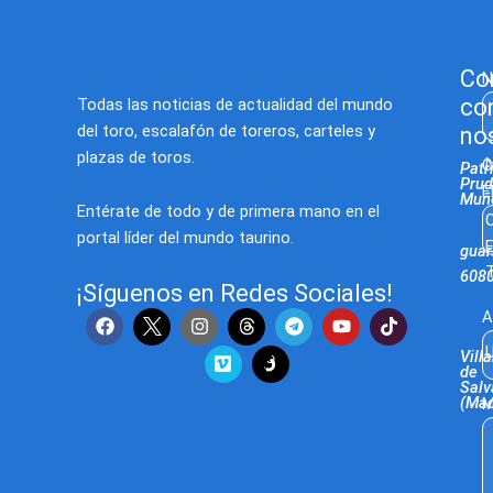
Co
N
co
Todas las noticias de actualidad del mundo
del toro, escalafón de toreros, carteles y
no
plazas de toros.
C
Patr
Prud
E
Muñ
Entérate de todo y de primera mano en el
C
portal líder del mundo taurino.
E
gua
T
608
¡Síguenos en Redes Sociales!
F
I
V
T
Y
T
A
a
n
i
e
o
i
U
c
s
m
l
u
k
Villa
e
t
e
e
t
t
de
Salv
b
a
o
g
u
o
(Mad
M
o
g
r
b
k
o
r
a
e
k
a
m
m