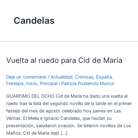
Candelas
Vuelta
al
Vuelta al ruedo para Cid de María
ruedo
para
Cid
Deja un comentario
/
Actualidad
,
Crónicas
,
España
,
de
Festejos
,
Inicio
,
Principal
/
Patricia Prudencio Munoz
María
GUARISMO DEL OCHO Cid de María ha dado una vuelta al
ruedo tras la lidia del segundo novillo de la tarde en el primer
festejo del mes de agosto celebrado hoy jueves en Las
Ventas. El Mella e Ignacio Candelas, que hacían su
presentación, saludaron ovación. Se lidiaron novillos de Los
Maños. Cid de María dejó […]