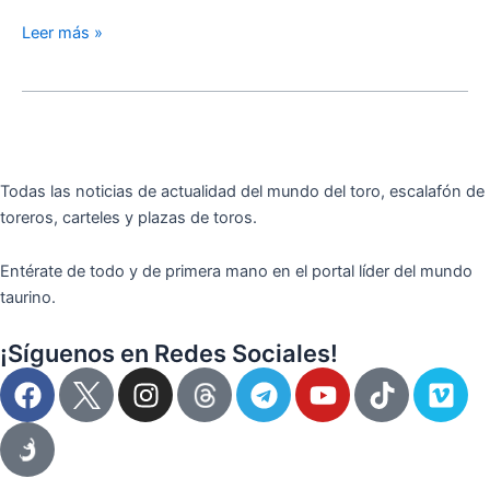
Leer más »
Todas las noticias de actualidad del mundo del toro, escalafón de
toreros, carteles y plazas de toros.
Entérate de todo y de primera mano en el portal líder del mundo
taurino.
¡Síguenos en Redes Sociales!
F
I
T
Y
T
V
a
n
e
o
i
i
c
s
l
u
k
m
e
t
e
t
t
e
b
a
g
u
o
o