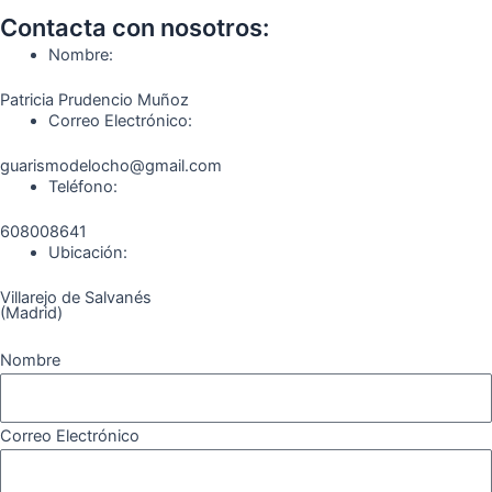
o
g
r
b
k
Contacta con nosotros:
o
r
a
e
Nombre:
k
a
m
Patricia Prudencio Muñoz
m
Correo Electrónico:
guarismodelocho@gmail.com
Teléfono:
608008641
Ubicación:
Villarejo de Salvanés
(Madrid)
Nombre
Correo Electrónico