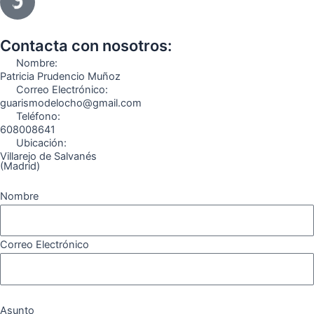
e
t
e
t
t
e
b
a
g
u
o
o
o
g
r
b
k
Contacta con nosotros:
o
r
a
e
Nombre:
k
a
m
Patricia Prudencio Muñoz
Correo Electrónico:
m
guarismodelocho@gmail.com
Teléfono:
608008641
Ubicación:
Villarejo de Salvanés
(Madrid)
Nombre
Correo Electrónico
Asunto