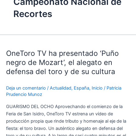
Campeonato Nacional de
Recortes
OneToro
TV
OneToro TV ha presentado ‘Puño
ha
presentado
negro de Mozart’, el alegato en
‘Puño
defensa del toro y de su cultura
negro
de
Deja un comentario
/
Actualidad
,
España
,
Inicio
/
Patricia
Mozart’,
Prudencio Munoz
el
alegato
GUARISMO DEL OCHO Aprovechando el comienzo de la
en
Feria de San Isidro, OneToro TV estrena un vídeo de
defensa
producción propia que rinde tributo y homenaje al eje de la
del
fiesta: el toro bravo. Un auténtico alegato en defensa del
toro
toro y de su cultura. A lo largo de casi cuatro minutos es el