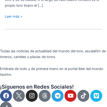
y
propio toro bravo el […]
de
su
Leer más »
cultura
Todas las noticias de actualidad del mundo del toro, escalafón de
toreros, carteles y plazas de toros.
Entérate de todo y de primera mano en el portal líder del mundo
taurino.
¡Síguenos en Redes Sociales!
F
I
T
Y
T
V
a
n
e
o
i
i
c
s
l
u
k
m