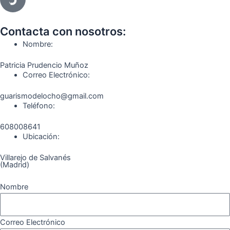
e
t
e
t
t
e
b
a
g
u
o
o
o
g
r
b
k
Contacta con nosotros:
o
r
a
e
Nombre:
k
a
m
Patricia Prudencio Muñoz
m
Correo Electrónico:
guarismodelocho@gmail.com
Teléfono:
608008641
Ubicación:
Villarejo de Salvanés
(Madrid)
Nombre
Correo Electrónico