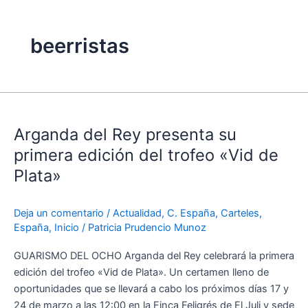
beerristas
Arganda
del
Arganda del Rey presenta su
Rey
presenta
primera edición del trofeo «Vid de
su
Plata»
primera
edición
Deja un comentario
/
Actualidad
,
C. España
,
Carteles
,
del
España
,
Inicio
/
Patricia Prudencio Munoz
trofeo
«Vid
GUARISMO DEL OCHO Arganda del Rey celebrará la primera
de
edición del trofeo «Vid de Plata». Un certamen lleno de
Plata»
oportunidades que se llevará a cabo los próximos días 17 y
24 de marzo a las 12:00 en la Finca Feligrés de El Juli y sede