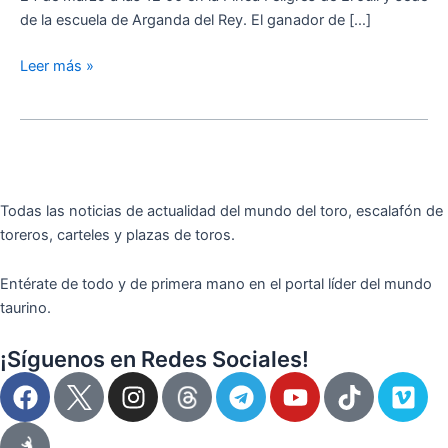
de la escuela de Arganda del Rey. El ganador de […]
Leer más »
Todas las noticias de actualidad del mundo del toro, escalafón de
toreros, carteles y plazas de toros.
Entérate de todo y de primera mano en el portal líder del mundo
taurino.
¡Síguenos en Redes Sociales!
F
I
T
Y
T
V
a
n
e
o
i
i
c
s
l
u
k
m