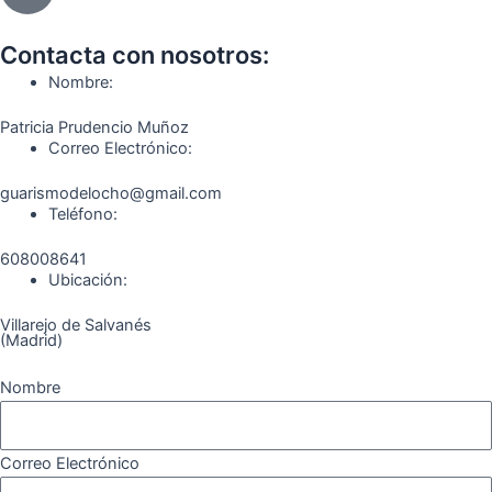
b
a
g
u
o
o
o
g
r
b
k
Contacta con nosotros:
o
r
a
e
Nombre:
k
a
m
Patricia Prudencio Muñoz
m
Correo Electrónico:
guarismodelocho@gmail.com
Teléfono:
608008641
Ubicación:
Villarejo de Salvanés
(Madrid)
Nombre
Correo Electrónico