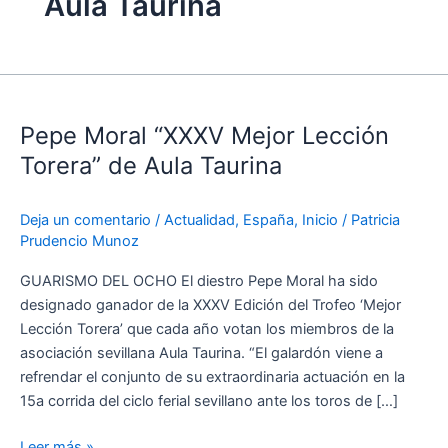
Aula Taurina
Pepe
Moral
Pepe Moral “XXXV Mejor Lección
“XXXV
Mejor
Torera” de Aula Taurina
Lección
Torera”
Deja un comentario
/
Actualidad
,
España
,
Inicio
/
Patricia
de
Prudencio Munoz
Aula
Taurina
GUARISMO DEL OCHO El diestro Pepe Moral ha sido
designado ganador de la XXXV Edición del Trofeo ‘Mejor
Lección Torera’ que cada año votan los miembros de la
asociación sevillana Aula Taurina. “El galardón viene a
refrendar el conjunto de su extraordinaria actuación en la
15a corrida del ciclo ferial sevillano ante los toros de […]
Leer más »