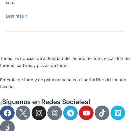
en el
Leer más »
Todas las noticias de actualidad del mundo del toro, escalafón de
toreros, carteles y plazas de toros.
Entérate de todo y de primera mano en el portal líder del mundo
taurino.
¡Síguenos en Redes Sociales!
F
I
T
Y
T
V
a
n
e
o
i
i
c
s
l
u
k
m
e
t
e
t
t
e