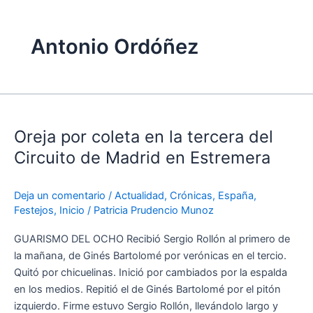
Antonio Ordóñez
Oreja
por
Oreja por coleta en la tercera del
coleta
en
Circuito de Madrid en Estremera
la
tercera
Deja un comentario
/
Actualidad
,
Crónicas
,
España
,
del
Festejos
,
Inicio
/
Patricia Prudencio Munoz
Circuito
de
GUARISMO DEL OCHO Recibió Sergio Rollón al primero de
Madrid
la mañana, de Ginés Bartolomé por verónicas en el tercio.
en
Quitó por chicuelinas. Inició por cambiados por la espalda
Estremera
en los medios. Repitió el de Ginés Bartolomé por el pitón
izquierdo. Firme estuvo Sergio Rollón, llevándolo largo y