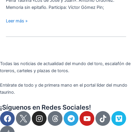
Peña Taurina «Los de José y Juan». Antonio Ordóñez:
Memoria sin epitafio. Participa: Víctor Gómez Pin;
Leer más »
Todas las noticias de actualidad del mundo del toro, escalafón de
toreros, carteles y plazas de toros.
Entérate de todo y de primera mano en el portal líder del mundo
taurino.
¡Síguenos en Redes Sociales!
F
I
T
Y
T
V
a
n
e
o
i
i
c
s
l
u
k
m