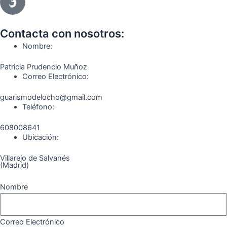
e
t
e
t
t
e
b
a
g
u
o
o
o
g
r
b
k
Contacta con nosotros:
o
r
a
e
Nombre:
k
a
m
Patricia Prudencio Muñoz
m
Correo Electrónico:
guarismodelocho@gmail.com
Teléfono:
608008641
Ubicación:
Villarejo de Salvanés
(Madrid)
Nombre
Correo Electrónico