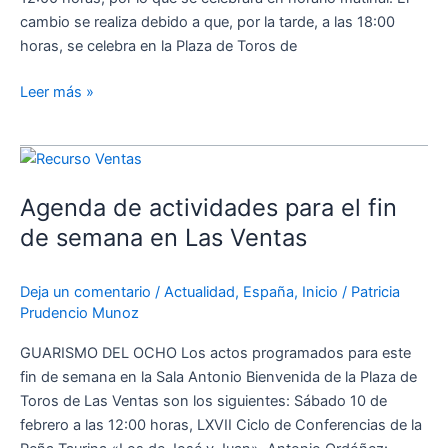
cambio se realiza debido a que, por la tarde, a las 18:00
horas, se celebra en la Plaza de Toros de
Leer más »
Agenda
de
Agenda de actividades para el fin
actividades
para
de semana en Las Ventas
el
fin
Deja un comentario
/
Actualidad
,
España
,
Inicio
/
Patricia
de
Prudencio Munoz
semana
en
GUARISMO DEL OCHO Los actos programados para este
Las
fin de semana en la Sala Antonio Bienvenida de la Plaza de
Ventas
Toros de Las Ventas son los siguientes: Sábado 10 de
febrero a las 12:00 horas, LXVII Ciclo de Conferencias de la