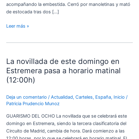
acompañando la embestida. Cerró por manoletinas y mató
de estocada tras dos […]
Leer más »
La
novillada
La novillada de este domingo en
de
este
Estremera pasa a horario matinal
domingo
(12:00h)
en
Estremera
Deja un comentario
/
Actualidad
,
Carteles
,
España
,
Inicio
/
pasa
Patricia Prudencio Munoz
a
horario
GUARISMO DEL OCHO La novillada que se celebrará este
matinal
domingo en Estremera, siendo la tercera clasificatoria del
(12:00h)
Circuito de Madrid, cambia de hora. Dará comienzo a las
12:00 horas, por lo que se celebrará en horario matinal. El