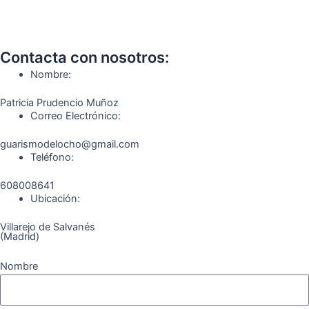
a
n
e
o
i
i
c
s
l
u
k
m
Contacta con nosotros:
e
t
e
t
t
e
Nombre:
b
a
g
u
o
o
Patricia Prudencio Muñoz
Correo Electrónico:
o
g
r
b
k
guarismodelocho@gmail.com
Teléfono:
o
r
a
e
608008641
k
a
m
Ubicación:
Villarejo de Salvanés
m
(Madrid)
Nombre