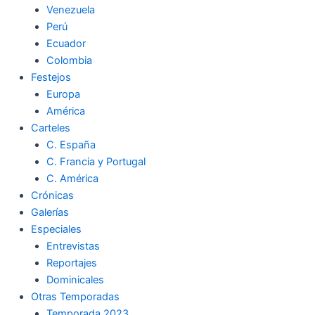
Venezuela
k
a
m
Perú
Ecuador
m
Colombia
Festejos
Europa
América
Carteles
C. España
C. Francia y Portugal
C. América
Crónicas
Galerías
Especiales
Entrevistas
Reportajes
Dominicales
Otras Temporadas
Temporada 2023