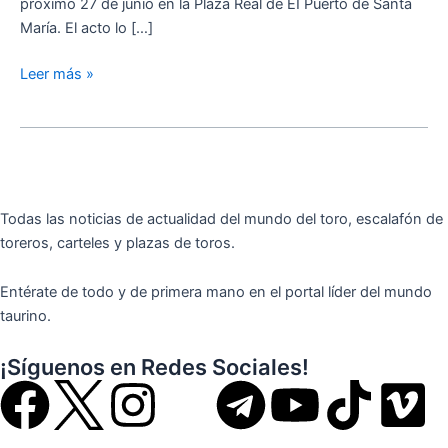
próximo 27 de junio en la Plaza Real de EI Puerto de Santa
María. El acto lo […]
Leer más »
Todas las noticias de actualidad del mundo del toro, escalafón de
toreros, carteles y plazas de toros.
Entérate de todo y de primera mano en el portal líder del mundo
taurino.
¡Síguenos en Redes Sociales!
F
I
T
Y
T
V