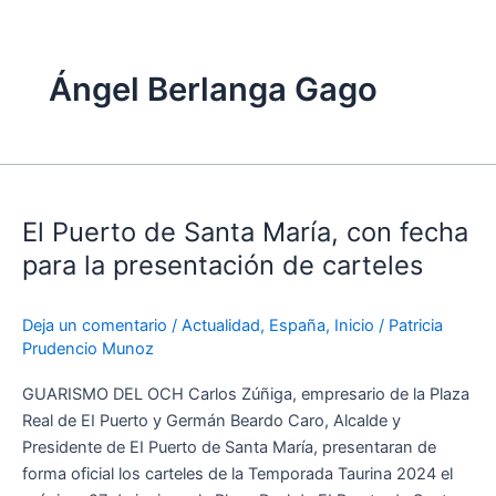
Ángel Berlanga Gago
El
Puerto
El Puerto de Santa María, con fecha
de
Santa
para la presentación de carteles
María,
con
Deja un comentario
/
Actualidad
,
España
,
Inicio
/
Patricia
fecha
Prudencio Munoz
para
la
GUARISMO DEL OCH Carlos Zúñiga, empresario de la Plaza
presentación
Real de EI Puerto y Germán Beardo Caro, Alcalde y
de
Presidente de EI Puerto de Santa María, presentaran de
carteles
forma oficial los carteles de la Temporada Taurina 2024 el