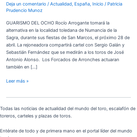
Deja un comentario
/
Actualidad
,
España
,
Inicio
/
Patricia
Numancia
Prudencio Munoz
de
la
GUARISMO DEL OCHO Rocío Arrogante tomará la
Sagra
alternativa en la localidad toledana de Numancia de la
Sagra, durante sus fiestas de San Marcos, el próximo 28 de
abril. La rejoneadora compartirá cartel con Sergio Galán y
Sebastián Fernández que se medirán a los toros de José
Antonio Alonso. Los Forcados de Arronches actuaran
también en […]
Leer más »
Todas las noticias de actualidad del mundo del toro, escalafón de
toreros, carteles y plazas de toros.
Entérate de todo y de primera mano en el portal líder del mundo