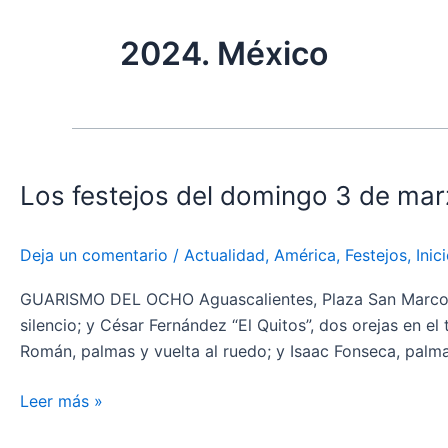
2024. México
Los
festejos
Los festejos del domingo 3 de ma
del
domingo
3
Deja un comentario
/
Actualidad
,
América
,
Festejos
,
Inic
de
marzo
GUARISMO DEL OCHO Aguascalientes, Plaza San Marcos. No
en
silencio; y César Fernández “El Quitos”, dos orejas en e
México
Román, palmas y vuelta al ruedo; y Isaac Fonseca, palmas
Leer más »