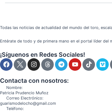
Todas las noticias de actualidad del mundo del toro, escala
Entérate de todo y de primera mano en el portal líder del 
¡Síguenos en Redes Sociales!
F
I
T
Y
T
V
a
n
e
o
i
i
c
s
l
u
k
m
e
t
e
t
t
e
Contacta con nosotros:
b
a
g
u
o
o
Nombre:
o
g
r
b
k
Patricia Prudencio Muñoz
o
r
a
e
Correo Electrónico:
guarismodelocho@gmail.com
k
a
m
Teléfono:
m