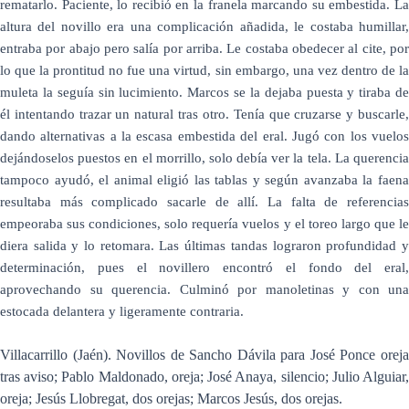
rematarlo. Paciente, lo recibió en la franela marcando su embestida. La
altura del novillo era una complicación añadida, le costaba humillar,
entraba por abajo pero salía por arriba. Le costaba obedecer al cite, por
lo que la prontitud no fue una virtud, sin embargo, una vez dentro de la
muleta la seguía sin lucimiento. Marcos se la dejaba puesta y tiraba de
él intentando trazar un natural tras otro. Tenía que cruzarse y buscarle,
dando alternativas a la escasa embestida del eral. Jugó con los vuelos
dejándoselos puestos en el morrillo, solo debía ver la tela. La querencia
tampoco ayudó, el animal eligió las tablas y según avanzaba la faena
resultaba más complicado sacarle de allí. La falta de referencias
empeoraba sus condiciones, solo requería vuelos y el toreo largo que le
diera salida y lo retomara. Las últimas tandas lograron profundidad y
determinación, pues el novillero encontró el fondo del eral,
aprovechando su querencia. Culminó por manoletinas y con una
estocada delantera y ligeramente contraria.
Villacarrillo (Jaén). Novillos de Sancho Dávila para José Ponce oreja
tras aviso; Pablo Maldonado, oreja; José Anaya, silencio; Julio Alguiar,
oreja; Jesús Llobregat, dos orejas; Marcos Jesús, dos orejas.