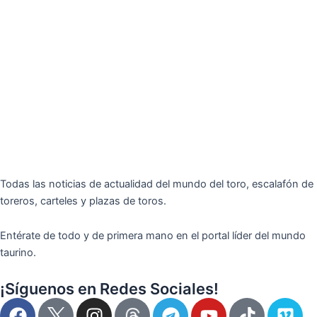
Todas las noticias de actualidad del mundo del toro, escalafón de
toreros, carteles y plazas de toros.
Entérate de todo y de primera mano en el portal líder del mundo
taurino.
¡Síguenos en Redes Sociales!
F
I
T
Y
T
V