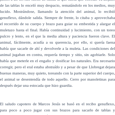
de las tablas lo enceló muy despacio, rematándolo en los medios, muy
lucido. Mostrándose, llamando la atención del animal, lo recibió
genuflexo, dándole salida. Siempre de frente, lo citaba y aprovechaba
el recorrido de su cuerpo y brazo para guiar su embestida y alargar el
muletazo hasta el final. Había continuidad y lucimiento, con un toreo
pulcro y lento, en el que la media altura y paciencia fueron clave. El
animal, fácilmente, acudía a su querencia, por ello, si quería faena
había que sacarle de ahí y devolverle a la muleta. Las condiciones del
animal jugaban en contra, requería tiempo y sitio, sin agobiarle. Solo
había que meterle en el engaño y dosificar los naturales. Era necesario
corregir, pero el eral estaba abstraído y a pesar de que Llobregat dejara
buenas maneras, muy quieto, toreando con la parte superior del cuerpo,
el animal se desentendía de todo aquello. Cerro por manoletinas para
después dejar una estocada que hizo guardia.
El saludo capotero de Marcos Jesús se basó en el recibo genuflexo,
para poco a poco jugar con sus brazos para sacarlo de tablas y