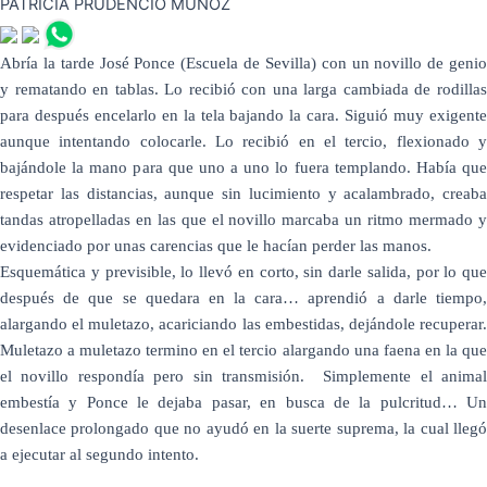
PATRICIA PRUDENCIO MUÑOZ
Abría la tarde José Ponce (Escuela de Sevilla) con un novillo de genio
y rematando en tablas. Lo recibió con una larga cambiada de rodillas
para después encelarlo en la tela bajando la cara. Siguió muy exigente
aunque intentando colocarle.
Lo recibió en el tercio, flexionado y
bajándole la mano para que uno a uno lo fuera templando. Había que
respetar las distancias, aunque sin lucimiento y acalambrado, creaba
tandas atropelladas en las que el novillo marcaba un ritmo mermado y
evidenciado por unas carencias que le hacían perder las manos.
Esquemática y previsible, lo llevó en corto, sin darle salida, por lo que
después de que se quedara en la cara… aprendió a darle tiempo,
alargando el muletazo, acariciando las embestidas, dejándole recuperar.
Muletazo a muletazo termino en el tercio alargando una faena en la que
el novillo respondía pero sin transmisión. Simplemente el animal
embestía y Ponce le dejaba pasar, en busca de la pulcritud…
Un
desenlace prolongado que no ayudó en la suerte suprema, la cual llegó
a ejecutar al segundo intento.