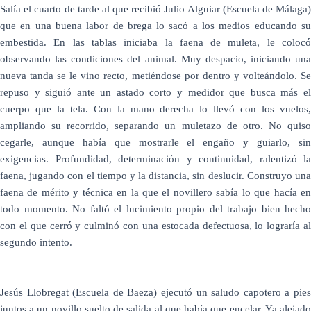
Salía el cuarto de tarde al que recibió Julio Alguiar (Escuela de Málaga)
que en una buena labor de brega lo sacó a los medios educando su
embestida. En las tablas iniciaba la faena de muleta, le colocó
observando las condiciones del animal. Muy despacio, iniciando una
nueva tanda se le vino recto, metiéndose por dentro y volteándolo. Se
repuso y siguió ante un astado corto y medidor que busca más el
cuerpo que la tela. Con la mano derecha lo llevó con los vuelos,
ampliando su recorrido, separando un muletazo de otro. No quiso
cegarle, aunque había que mostrarle el engaño y guiarlo, sin
exigencias. Profundidad, determinación y continuidad, ralentizó la
faena, jugando con el tiempo y la distancia, sin deslucir. Construyo una
faena de mérito y técnica en la que el novillero sabía lo que hacía en
todo momento. No faltó el lucimiento propio del trabajo bien hecho
con el que cerró y culminó con una estocada defectuosa, lo lograría al
segundo intento.
Jesús Llobregat (Escuela de Baeza) ejecutó un saludo capotero a pies
juntos a un novillo suelto de salida al que había que encelar. Ya alejado