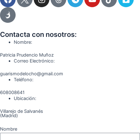
a
n
e
o
i
i
c
s
l
u
k
m
e
t
e
t
t
e
b
a
g
u
o
o
o
g
r
b
k
Contacta con nosotros:
o
r
a
e
Nombre:
k
a
m
Patricia Prudencio Muñoz
m
Correo Electrónico:
guarismodelocho@gmail.com
Teléfono:
608008641
Ubicación:
Villarejo de Salvanés
(Madrid)
Nombre