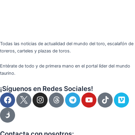
Todas las noticias de actualidad del mundo del toro, escalafón de
toreros, carteles y plazas de toros.
Entérate de todo y de primera mano en el portal líder del mundo
taurino.
¡Síguenos en Redes Sociales!
F
I
T
Y
T
V
a
n
e
o
i
i
c
s
l
u
k
m
e
t
e
t
t
e
b
a
g
u
o
o
o
g
r
b
k
Contacta con nosotros: