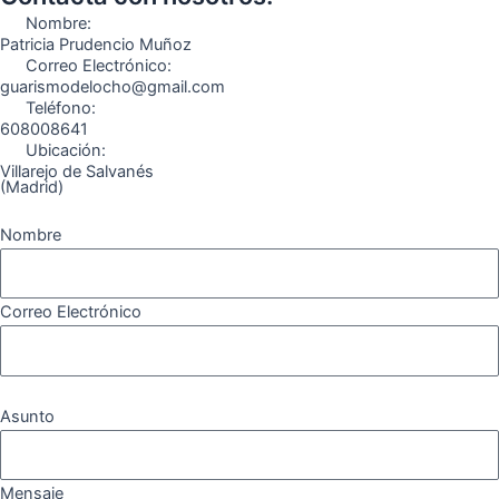
o
r
a
e
Nombre:
k
a
m
Patricia Prudencio Muñoz
Correo Electrónico:
m
guarismodelocho@gmail.com
Teléfono:
608008641
Ubicación:
Villarejo de Salvanés
(Madrid)
Nombre
Correo Electrónico
Asunto
Mensaje