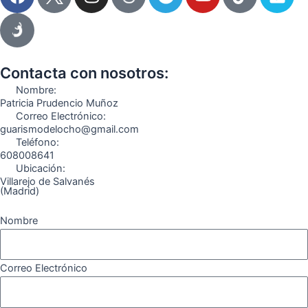
a
n
e
o
i
i
c
s
l
u
k
m
e
t
e
t
t
e
b
a
g
u
o
o
o
g
r
b
k
Contacta con nosotros:
o
r
a
e
Nombre:
k
a
m
Patricia Prudencio Muñoz
Correo Electrónico:
m
guarismodelocho@gmail.com
Teléfono:
608008641
Ubicación:
Villarejo de Salvanés
(Madrid)
Nombre
Correo Electrónico