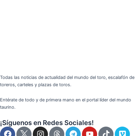
Todas las noticias de actualidad del mundo del toro, escalafón de
toreros, carteles y plazas de toros.
Entérate de todo y de primera mano en el portal líder del mundo
taurino.
¡Síguenos en Redes Sociales!
F
I
T
Y
T
V