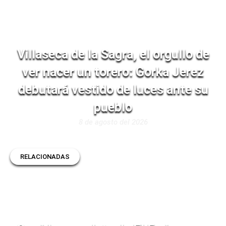
Villaseca de la Sagra, el orgullo de
ver nacer un torero: Gorka Jerez
debutará vestido de luces ante su
pueblo
8 de agosto del 2026
RELACIONADAS