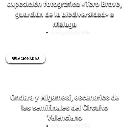
exposición fotográfica «Toro Bravo,
guardián de la biodiversidad» a
Málaga
5 de agosto del 2026
RELACIONADAS
Ondara y Algemesí, escenarios de
las semifinales del Circuito
Valenciano
5 de agosto del 2026