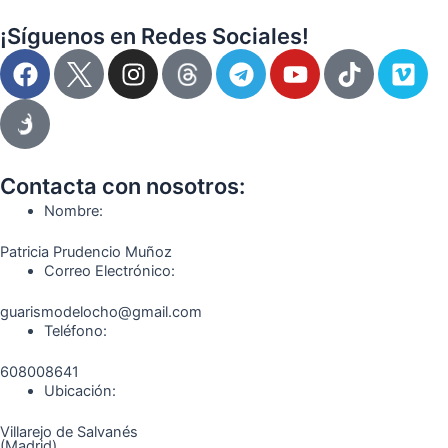
¡Síguenos en Redes Sociales!
F
I
T
Y
T
V
a
n
e
o
i
i
c
s
l
u
k
m
e
t
e
t
t
e
b
a
g
u
o
o
o
g
r
b
k
Contacta con nosotros:
o
r
a
e
Nombre:
k
a
m
Patricia Prudencio Muñoz
m
Correo Electrónico:
guarismodelocho@gmail.com
Teléfono:
608008641
Ubicación:
Villarejo de Salvanés
(Madrid)