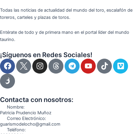
Todas las noticias de actualidad del mundo del toro, escalafón de
toreros, carteles y plazas de toros.
Entérate de todo y de primera mano en el portal líder del mundo
taurino.
¡Síguenos en Redes Sociales!
F
I
T
Y
T
V
a
n
e
o
i
i
c
s
l
u
k
m
e
t
e
t
t
e
b
a
g
u
o
o
o
g
r
b
k
Contacta con nosotros:
o
r
a
e
Nombre:
k
a
m
Patricia Prudencio Muñoz
Correo Electrónico:
m
guarismodelocho@gmail.com
Teléfono: