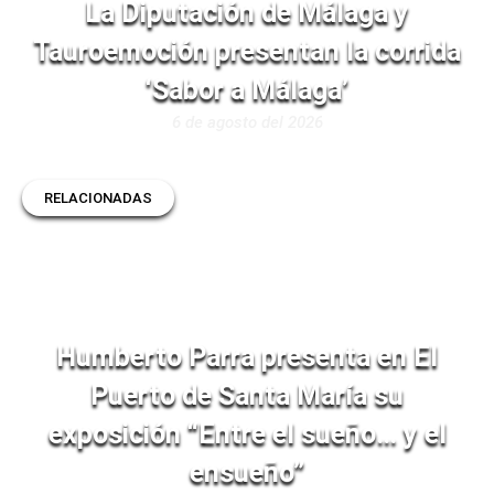
La Diputación de Málaga y
Tauroemoción presentan la corrida
‘Sabor a Málaga’
6 de agosto del 2026
RELACIONADAS
Humberto Parra presenta en El
Puerto de Santa María su
exposición “Entre el sueño… y el
ensueño”