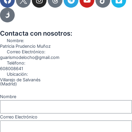
a
n
e
o
i
i
c
s
l
u
k
m
e
t
e
t
t
e
b
a
g
u
o
o
o
g
r
b
k
Contacta con nosotros:
o
r
a
e
Nombre:
k
a
m
Patricia Prudencio Muñoz
Correo Electrónico:
m
guarismodelocho@gmail.com
Teléfono:
608008641
Ubicación:
Villarejo de Salvanés
(Madrid)
Nombre
Correo Electrónico