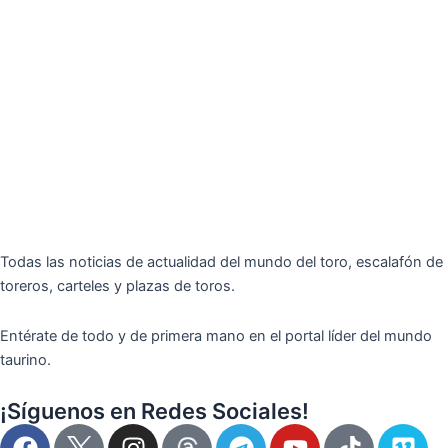
Todas las noticias de actualidad del mundo del toro, escalafón de
toreros, carteles y plazas de toros.
Entérate de todo y de primera mano en el portal líder del mundo
taurino.
¡Síguenos en Redes Sociales!
F
I
T
Y
T
V