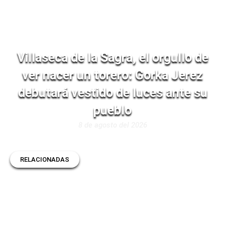
Villaseca de la Sagra, el orgullo de
ver nacer un torero: Gorka Jerez
debutará vestido de luces ante su
pueblo
8 de agosto del 2026
RELACIONADAS