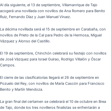
Al d
í
a siguiente, el 13 de septiembre, Villamanrique de Tajo
acoger
á
una novillada con novillos de Ana Romero para Benito
Ruiz, Fernando D
í
az y Juan Manuel Viruez.
La d
é
cima novillada ser
á
el 15 de septiembre en Caraba
ñ
a, con
novillos de Prieto de la Cal para Pedro de la Hermosa, Miguel
V
á
zquez y Alonso del Castillo.
El 19 de septiembre, Chinch
ó
n celebrar
á
su festejo con novillos
de Jos
é
V
á
zquez para Israel Guirao, Rodrigo Villal
ó
n y
Ó
scar
Campos.
El cierre de las clasificatorias llegar
á
el 26 de septiembre en
Pozuelo del Rey, con novillos de Mar
í
a Casc
ó
n para Francisco
Benito y Mart
í
n Mendoza.
La gran final del certamen se celebrar
á
el 10 de octubre en Brea
de Tajo, donde los tres novilleros finalistas se enfrentar
á
n a