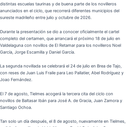
distintas escuelas taurinas y de buena parte de los novilleros
anunciados en el ciclo, que recorrer
á
diferentes municipios del
sureste madrile
ñ
o entre julio y octubre de 2026.
Durante la presentaci
ó
n se dio a conocer oficialmente el cartel
completo del certamen, que arrancar
á
el pr
ó
ximo 18 de julio en
Valdelaguna con novillos de El Retamar para los novilleros Noel
Garc
í
a, Jorge Escamilla y Daniel Garc
í
a.
La segunda novillada se celebrar
á
el 24 de julio en Brea de Tajo,
con reses de Juan Luis Fraile para Leo Pallatier, Abel Rodr
í
guez y
Joao Fern
á
ndez.
El 7 de agosto, Tielmes acoger
á
la tercera cita del ciclo con
novillos de Baltasar Ib
á
n para Jos
é
A. de Gracia, Juan Zamora y
Santiago Ochoa.
Tan solo un d
í
a despu
é
s, el 8 de agosto, nuevamente en Tielmes,