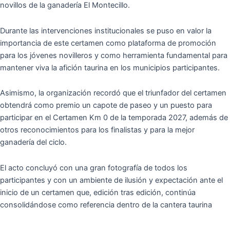
novillos de la ganader
í
a El Montecillo.
Durante las intervenciones institucionales se puso en valor la
importancia de este certamen como plataforma de promoci
ó
n
para los j
ó
venes novilleros y como herramienta fundamental para
mantener viva la afici
ó
n taurina en los municipios participantes.
Asimismo, la organizaci
ó
n record
ó
que el triunfador del certamen
obtendr
á
como premio un capote de paseo y un puesto para
participar en el Certamen Km 0 de la temporada 2027, adem
á
s de
otros reconocimientos para los finalistas y para la mejor
ganader
í
a del ciclo.
El acto concluy
ó
con una gran fotograf
í
a de todos los
participantes y con un ambiente de ilusi
ó
n y expectaci
ó
n ante el
inicio de un certamen que, edici
ó
n tras edici
ó
n, contin
ú
a
consolid
á
ndose como referencia dentro de la cantera taurina