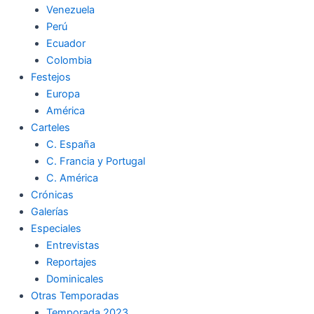
Venezuela
k
a
m
Perú
Ecuador
m
Colombia
Festejos
Europa
América
Carteles
C. España
C. Francia y Portugal
C. América
Crónicas
Galerías
Especiales
Entrevistas
Reportajes
Dominicales
Otras Temporadas
Temporada 2023