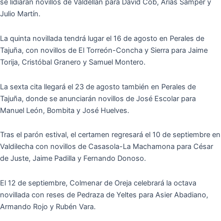
se lidiar
á
n novillos de Valdell
á
n para David Cob, Arias Samper y
Julio Mart
í
n.
La quinta novillada tendr
á
lugar el 16 de agosto en Perales de
Taju
ñ
a, con novillos de El Torre
ó
n-Concha y Sierra para Jaime
Torija, Crist
ó
bal Granero y Samuel Montero.
La sexta cita llegar
á
el 23 de agosto tambi
é
n en Perales de
Taju
ñ
a, donde se anunciar
á
n novillos de Jos
é
Escolar para
Manuel Le
ó
n, Bombita y Jos
é
Huelves.
Tras el par
ó
n estival, el certamen regresar
á
el 10 de septiembre en
Valdilecha con novillos de Casasola-La Machamona para C
é
sar
de Juste, Jaime Padilla y Fernando Donoso.
El 12 de septiembre, Colmenar de Oreja celebrar
á
la octava
novillada con reses de Pedraza de Yeltes para Asier Abadiano,
Armando Rojo y Rub
é
n Vara.