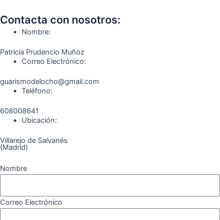
c
s
l
u
k
m
Contacta con nosotros:
e
t
e
t
t
e
Nombre:
b
a
g
u
o
o
Patricia Prudencio Muñoz
Correo Electrónico:
o
g
r
b
k
guarismodelocho@gmail.com
Teléfono:
o
r
a
e
608008641
k
a
m
Ubicación:
Villarejo de Salvanés
m
(Madrid)
Nombre
Correo Electrónico