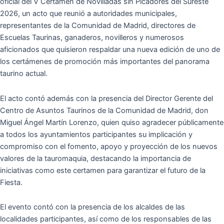
oficial del V Certamen de Novilladas sin Picadores del Sureste
2026, un acto que reuni
ó
a autoridades municipales,
representantes de la Comunidad de Madrid, directores de
Escuelas Taurinas, ganaderos, novilleros y numerosos
aficionados que quisieron respaldar una nueva edici
ó
n de uno de
los cert
á
menes de promoci
ó
n m
á
s importantes del panorama
taurino actual.
El acto cont
ó
adem
á
s con la presencia del Director Gerente del
Centro de Asuntos Taurinos de la Comunidad de Madrid, don
Miguel
Á
ngel Mart
í
n Lorenzo, quien quiso agradecer p
ú
blicamente
a todos los ayuntamientos participantes su implicaci
ó
n y
compromiso con el fomento, apoyo y proyecci
ó
n de los nuevos
valores de la tauromaquia, destacando la importancia de
iniciativas como este certamen para garantizar el futuro de la
Fiesta.
El evento cont
ó
con la presencia de los alcaldes de las
localidades participantes, as
í
como de los responsables de las