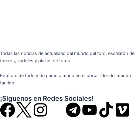
Todas las noticias de actualidad del mundo del toro, escalafón de
toreros, carteles y plazas de toros.
Entérate de todo y de primera mano en el portal líder del mundo
taurino.
¡Síguenos en Redes Sociales!
F
I
T
Y
T
V
a
n
e
o
i
i