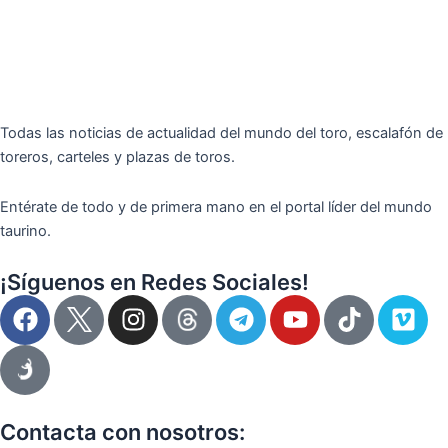
Todas las noticias de actualidad del mundo del toro, escalafón de
toreros, carteles y plazas de toros.
Entérate de todo y de primera mano en el portal líder del mundo
taurino.
¡Síguenos en Redes Sociales!
F
I
T
Y
T
V
a
n
e
o
i
i
c
s
l
u
k
m
e
t
e
t
t
e
b
a
g
u
o
o
o
g
r
b
k
Contacta con nosotros: