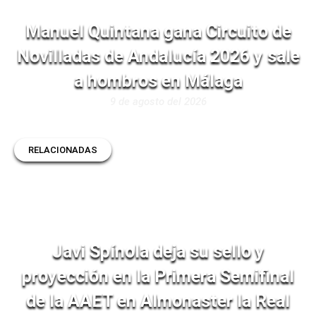
Manuel Quintana gana Circuito de
Novilladas de Andalucía 2026 y sale
a hombros en Málaga
9 de agosto del 2026
RELACIONADAS
Javi Spínola deja su sello y
proyección en la Primera Semifinal
de la AAET en Almonaster la Real