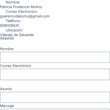
o
r
a
e
Nombre:
k
a
m
Patricia Prudencio Muñoz
Correo Electrónico:
m
guarismodelocho@gmail.com
Teléfono:
608008641
Ubicación:
Villarejo de Salvanés
(Madrid)
Nombre
Correo Electrónico
Asunto
Mensaje