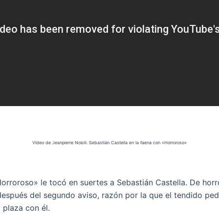
Vídeo de Jeanpierre Nobili. Sebastián Castella en la faena con «Horroroso»
Horroroso» le tocó en suertes a Sebastián Castella. De hor
 después del segundo aviso, razón por la que el tendido pedí
 plaza con él.