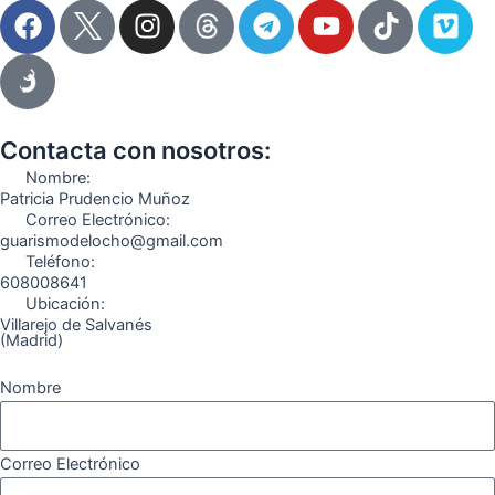
F
I
T
Y
T
V
a
n
e
o
i
i
c
s
l
u
k
m
e
t
e
t
t
e
b
a
g
u
o
o
o
g
r
b
k
Contacta con nosotros:
o
r
a
e
Nombre:
k
a
m
Patricia Prudencio Muñoz
Correo Electrónico:
m
guarismodelocho@gmail.com
Teléfono:
608008641
Ubicación:
Villarejo de Salvanés
(Madrid)
Nombre
Correo Electrónico