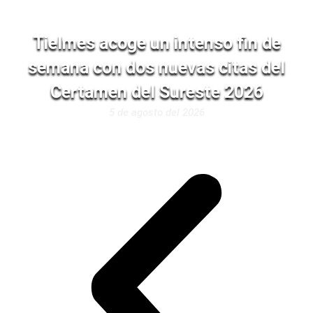
Tielmes acoge un intenso fin de
semana con dos nuevas citas del
Certamen del Sureste 2026
5 de agosto del 2026