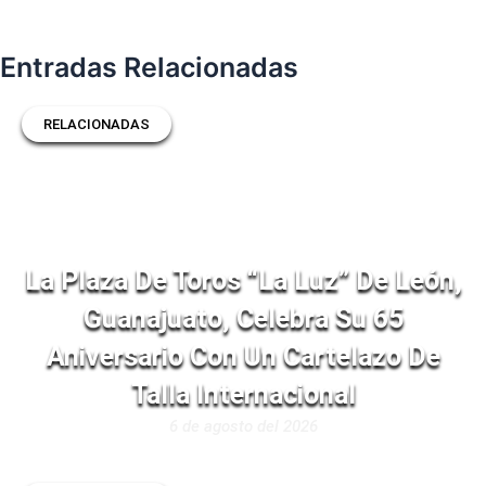
Entradas Relacionadas
RELACIONADAS
La Plaza De Toros “La Luz” De León,
Guanajuato, Celebra Su 65
Aniversario Con Un Cartelazo De
Talla Internacional
6 de agosto del 2026