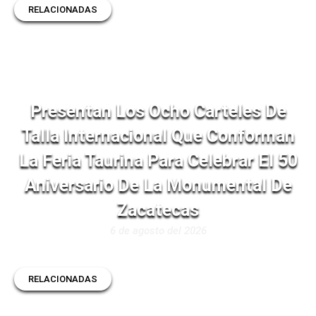
RELACIONADAS
Presentan Los Ocho Carteles De
Talla Internacional Que Conforman
La Feria Taurina Para Celebrar El 50
Aniversario De La Monumental De
Zacatecas
6 de agosto del 2026
RELACIONADAS