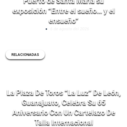
Puerto de Santa María su
exposición “Entre el sueño… y el
ensueño”
6 de agosto del 2026
RELACIONADAS
La Plaza De Toros “La Luz” De León,
Guanajuato, Celebra Su 65
Aniversario Con Un Cartelazo De
Talla Internacional