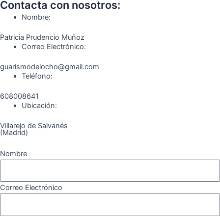
o
g
r
b
k
Contacta con nosotros:
o
r
a
e
Nombre:
k
a
m
Patricia Prudencio Muñoz
m
Correo Electrónico:
guarismodelocho@gmail.com
Teléfono:
608008641
Ubicación:
Villarejo de Salvanés
(Madrid)
Nombre
Correo Electrónico