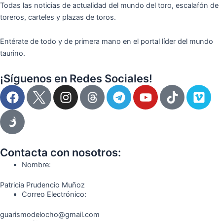
Todas las noticias de actualidad del mundo del toro, escalafón de
toreros, carteles y plazas de toros.
Entérate de todo y de primera mano en el portal líder del mundo
taurino.
¡Síguenos en Redes Sociales!
F
I
T
Y
T
V
a
n
e
o
i
i
c
s
l
u
k
m
e
t
e
t
t
e
b
a
g
u
o
o
o
g
r
b
k
Contacta con nosotros:
o
r
a
e
Nombre:
k
a
m
Patricia Prudencio Muñoz
m
Correo Electrónico:
guarismodelocho@gmail.com