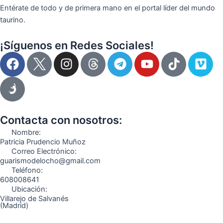
Entérate de todo y de primera mano en el portal líder del mundo
taurino.
¡Síguenos en Redes Sociales!
F
I
T
Y
T
V
a
n
e
o
i
i
c
s
l
u
k
m
e
t
e
t
t
e
b
a
g
u
o
o
o
g
r
b
k
Contacta con nosotros:
o
r
a
e
Nombre:
k
a
m
Patricia Prudencio Muñoz
Correo Electrónico:
m
guarismodelocho@gmail.com
Teléfono:
608008641
Ubicación:
Villarejo de Salvanés
(Madrid)