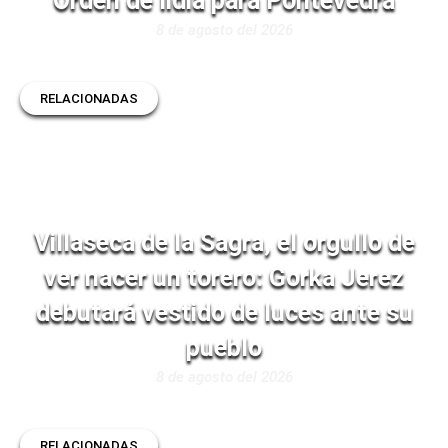
Orden de lidia para Pontevedra
8 de agosto del 2026
RELACIONADAS
Villaseca de la Sagra, el orgullo de
ver nacer un torero: Gorka Jerez
debutará vestido de luces ante su
pueblo
8 de agosto del 2026
RELACIONADAS