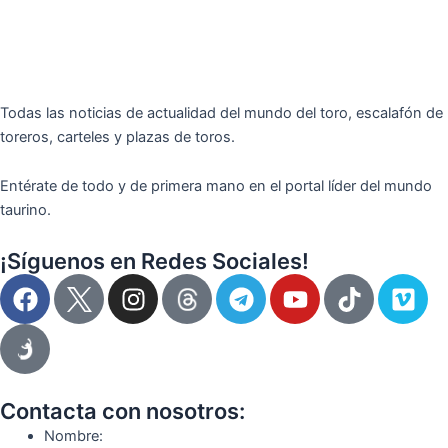
Todas las noticias de actualidad del mundo del toro, escalafón de
toreros, carteles y plazas de toros.
Entérate de todo y de primera mano en el portal líder del mundo
taurino.
¡Síguenos en Redes Sociales!
F
I
T
Y
T
V
a
n
e
o
i
i
c
s
l
u
k
m
e
t
e
t
t
e
b
a
g
u
o
o
o
g
r
b
k
Contacta con nosotros:
o
r
a
e
Nombre: