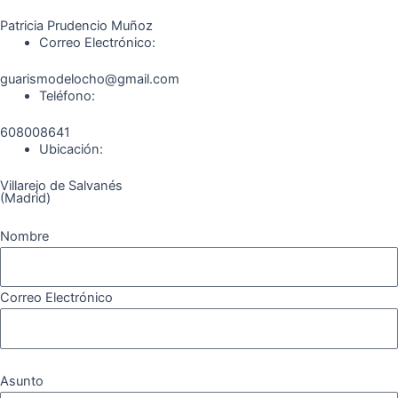
k
a
m
Patricia Prudencio Muñoz
m
Correo Electrónico:
guarismodelocho@gmail.com
Teléfono:
608008641
Ubicación:
Villarejo de Salvanés
(Madrid)
Nombre
Correo Electrónico
Asunto