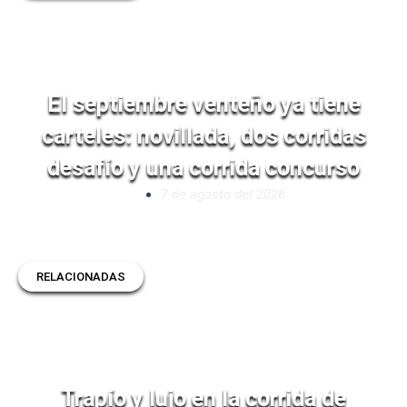
El septiembre venteño ya tiene
carteles: novillada, dos corridas
desafío y una corrida concurso
7 de agosto del 2026
RELACIONADAS
Trapío y lujo en la corrida de