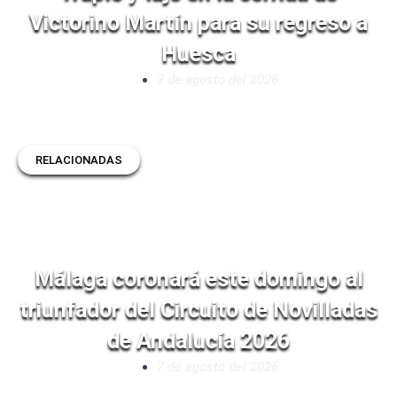
Victorino Martín para su regreso a
Huesca
7 de agosto del 2026
RELACIONADAS
Málaga coronará este domingo al
triunfador del Circuito de Novilladas
de Andalucía 2026
7 de agosto del 2026