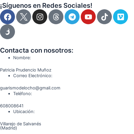
¡Síguenos en Redes Sociales!
F
I
T
Y
T
V
a
n
e
o
i
i
c
s
l
u
k
m
e
t
e
t
t
e
b
a
g
u
o
o
o
g
r
b
k
Contacta con nosotros:
o
r
a
e
Nombre:
k
a
m
Patricia Prudencio Muñoz
m
Correo Electrónico:
guarismodelocho@gmail.com
Teléfono:
608008641
Ubicación:
Villarejo de Salvanés
(Madrid)