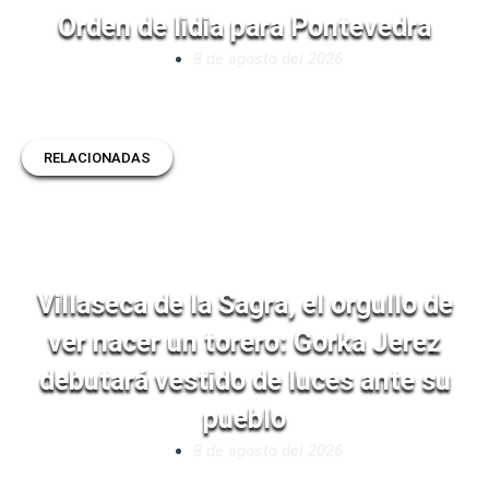
Orden de lidia para Pontevedra
8 de agosto del 2026
RELACIONADAS
Villaseca de la Sagra, el orgullo de
ver nacer un torero: Gorka Jerez
debutará vestido de luces ante su
pueblo
8 de agosto del 2026