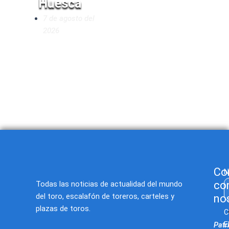
Huesca
Novilladas de
7 de agosto del
Andalucía
2026
2026
7 de agosto del
2026
Co
N
co
Todas las noticias de actualidad del mundo
del toro, escalafón de toreros, carteles y
no
plazas de toros.
C
E
Patr