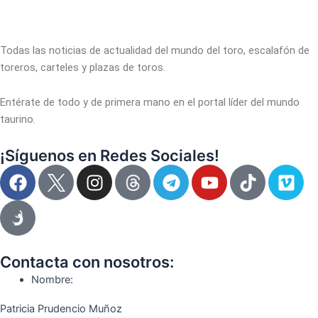
Todas las noticias de actualidad del mundo del toro, escalafón de
toreros, carteles y plazas de toros.
Entérate de todo y de primera mano en el portal líder del mundo
taurino.
¡Síguenos en Redes Sociales!
F
I
T
Y
T
V
a
n
e
o
i
i
c
s
l
u
k
m
e
t
e
t
t
e
b
a
g
u
o
o
o
g
r
b
k
Contacta con nosotros:
o
r
a
e
Nombre:
k
a
m
Patricia Prudencio Muñoz
m