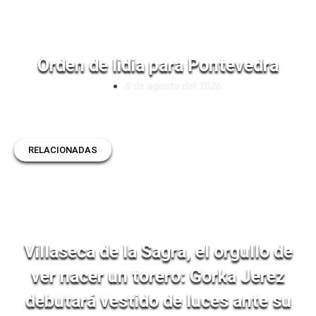
Orden de lidia para Pontevedra
8 de agosto del 2026
RELACIONADAS
Villaseca de la Sagra, el orgullo de
ver nacer un torero: Gorka Jerez
debutará vestido de luces ante su