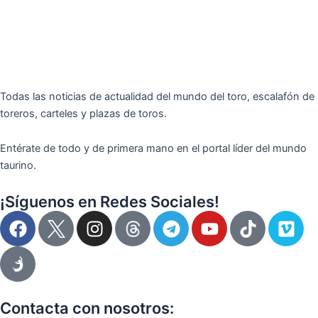
Todas las noticias de actualidad del mundo del toro, escalafón de
toreros, carteles y plazas de toros.
Entérate de todo y de primera mano en el portal líder del mundo
taurino.
¡Síguenos en Redes Sociales!
F
I
T
Y
T
V
a
n
e
o
i
i
c
s
l
u
k
m
e
t
e
t
t
e
b
a
g
u
o
o
o
g
r
b
k
Contacta con nosotros: