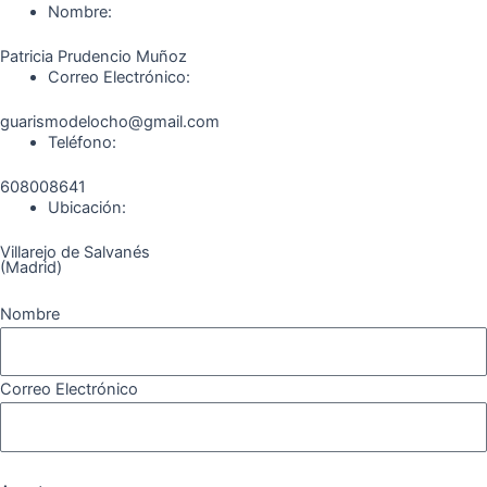
o
r
a
e
Nombre:
k
a
m
Patricia Prudencio Muñoz
m
Correo Electrónico:
guarismodelocho@gmail.com
Teléfono:
608008641
Ubicación:
Villarejo de Salvanés
(Madrid)
Nombre
Correo Electrónico