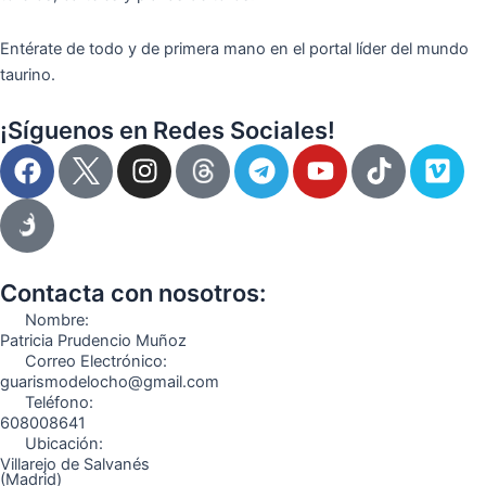
Entérate de todo y de primera mano en el portal líder del mundo
taurino.
¡Síguenos en Redes Sociales!
F
I
T
Y
T
V
a
n
e
o
i
i
c
s
l
u
k
m
e
t
e
t
t
e
b
a
g
u
o
o
o
g
r
b
k
Contacta con nosotros:
o
r
a
e
Nombre:
k
a
m
Patricia Prudencio Muñoz
Correo Electrónico:
m
guarismodelocho@gmail.com
Teléfono:
608008641
Ubicación:
Villarejo de Salvanés
(Madrid)