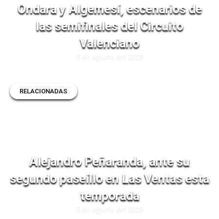
Ondara y Algemesí, escenarios de
las semifinales del Circuito
Valenciano
5 de agosto del 2026
RELACIONADAS
Alejandro Peñaranda, ante su
segundo paseíllo en Las Ventas esta
temporada
5 de agosto del 2026