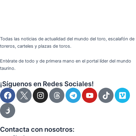
Todas las noticias de actualidad del mundo del toro, escalafón de
toreros, carteles y plazas de toros.
Entérate de todo y de primera mano en el portal líder del mundo
taurino.
¡Síguenos en Redes Sociales!
F
I
T
Y
T
V
a
n
e
o
i
i
c
s
l
u
k
m
e
t
e
t
t
e
b
a
g
u
o
o
o
g
r
b
k
Contacta con nosotros: