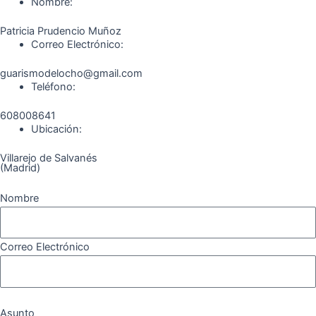
o
r
a
e
Nombre:
k
a
m
Patricia Prudencio Muñoz
m
Correo Electrónico:
guarismodelocho@gmail.com
Teléfono:
608008641
Ubicación:
Villarejo de Salvanés
(Madrid)
Nombre
Correo Electrónico
Asunto