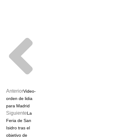
Prev
Next
Anterior
Video-
orden de lidia
para Madrid
Siguiente
La
Feria de San
Isidro tras el
objetivo de