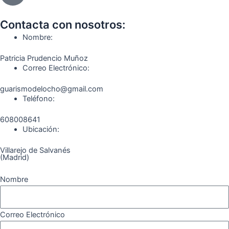
b
a
g
u
o
o
o
g
r
b
k
Contacta con nosotros:
o
r
a
e
Nombre:
k
a
m
Patricia Prudencio Muñoz
m
Correo Electrónico:
guarismodelocho@gmail.com
Teléfono:
608008641
Ubicación:
Villarejo de Salvanés
(Madrid)
Nombre
Correo Electrónico