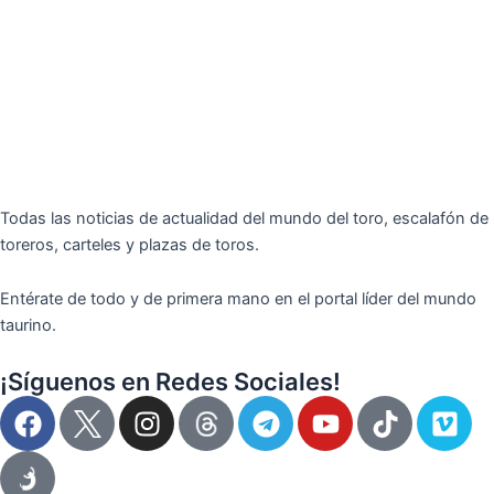
Todas las noticias de actualidad del mundo del toro, escalafón de
toreros, carteles y plazas de toros.
Entérate de todo y de primera mano en el portal líder del mundo
taurino.
¡Síguenos en Redes Sociales!
F
I
T
Y
T
V
a
n
e
o
i
i
c
s
l
u
k
m
e
t
e
t
t
e