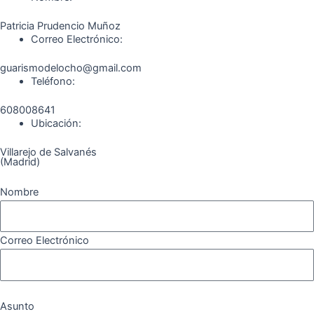
k
a
m
Patricia Prudencio Muñoz
m
Correo Electrónico:
guarismodelocho@gmail.com
Teléfono:
608008641
Ubicación:
Villarejo de Salvanés
(Madrid)
Nombre
Correo Electrónico
Asunto