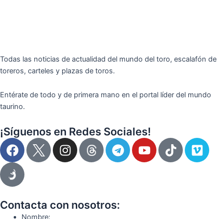
Todas las noticias de actualidad del mundo del toro, escalafón de
toreros, carteles y plazas de toros.
Entérate de todo y de primera mano en el portal líder del mundo
taurino.
¡Síguenos en Redes Sociales!
F
I
T
Y
T
V
a
n
e
o
i
i
c
s
l
u
k
m
e
t
e
t
t
e
b
a
g
u
o
o
o
g
r
b
k
Contacta con nosotros:
o
r
a
e
Nombre: