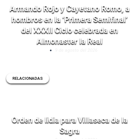
Armando Rojo y Cayetano Romo, a
hombros en la ‘Primera Semifinal’
del XXXII Ciclo celebrada en
Almonaster la Real
9 de agosto del 2026
RELACIONADAS
Orden de lidia para Villaseca de la
Sagra