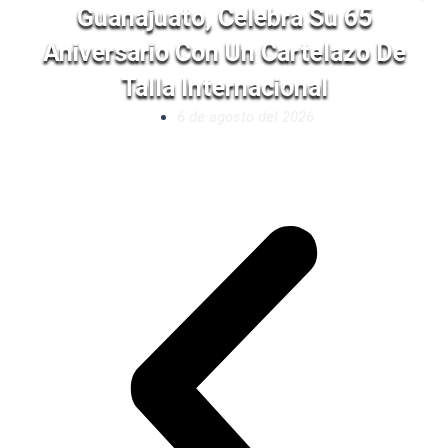
Guanajuato, Celebra Su 65
Aniversario Con Un Cartelazo De
Talla Internacional
6 de agosto del 2026