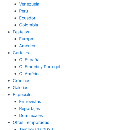
Venezuela
k
a
m
Perú
Ecuador
m
Colombia
Festejos
Europa
América
Carteles
C. España
C. Francia y Portugal
C. América
Crónicas
Galerías
Especiales
Entrevistas
Reportajes
Dominicales
Otras Temporadas
Temporada 2023