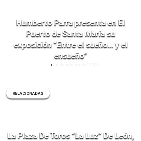
Humberto Parra presenta en El
Puerto de Santa María su
exposición “Entre el sueño… y el
ensueño”
6 de agosto del 2026
RELACIONADAS
La Plaza De Toros “La Luz” De León,